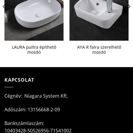
LAURA pultra építhető
AYA R falra szerelhető
mosdó
mosdó
KAPCSOLAT
Cégnév: Niagara System Kft.
Adószám: 13156668-2-09
Bankszámlaszám:
10403428-50526956-71541002