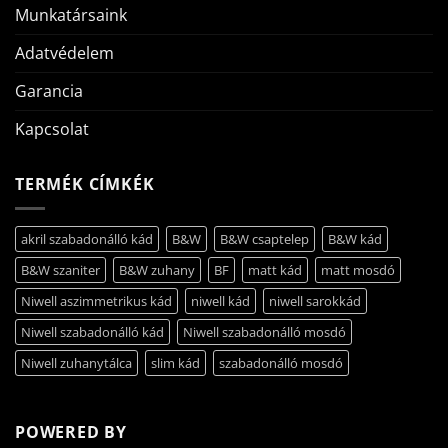
Munkatársaink
Adatvédelem
Garancia
Kapcsolat
TERMÉK CÍMKÉK
akril szabadonálló kád
B&W
B&W csaptelep
B&W kád
B&W szaniter
B&W zuhany
BF
matt kád
matt mosdó
Niwell aszimmetrikus kád
niwell kád
niwell sarokkád
Niwell szabadonálló kád
Niwell szabadonálló mosdó
Niwell zuhanytálca
slim kád
szabadonálló mosdó
POWERED BY