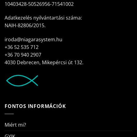
10403428-50526956-71541002
Adatkezelés nyilvántartási száma:
NAIH-82806/2015.
iroda@niagarasystem.hu
+36 52 535 712
+36 70 940 2907
4030 Debrecen, Mikepércsi út 132.
FONTOS INFORMÁCIÓK
Miért mi?
GYIK