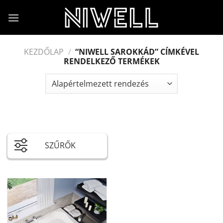
Skip
to
content
KEZDŐLAP
/
“NIWELL SAROKKÁD” CÍMKÉVEL
RENDELKEZŐ TERMÉKEK
SZŰRŐK