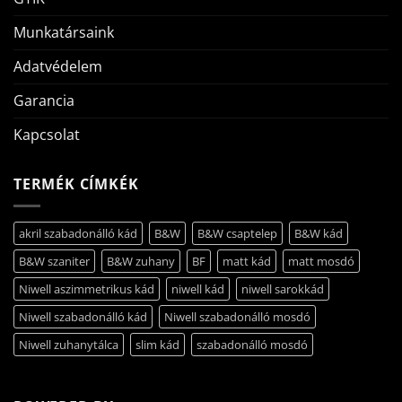
Munkatársaink
Adatvédelem
Garancia
Kapcsolat
TERMÉK CÍMKÉK
akril szabadonálló kád
B&W
B&W csaptelep
B&W kád
B&W szaniter
B&W zuhany
BF
matt kád
matt mosdó
Niwell aszimmetrikus kád
niwell kád
niwell sarokkád
Niwell szabadonálló kád
Niwell szabadonálló mosdó
Niwell zuhanytálca
slim kád
szabadonálló mosdó