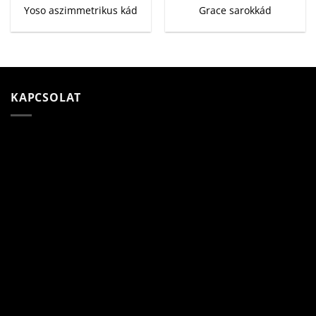
Yoso aszimmetrikus kád
Grace sarokkád
KAPCSOLAT
Cégnév: Niagara System Kft.
Adószám: 13156668-2-09
Bankszámlaszám:
10403428-50526956-71541002
Adatkezelés nyilvántartási száma:
NAIH-82806/2015.
iroda@niagarasystem.hu