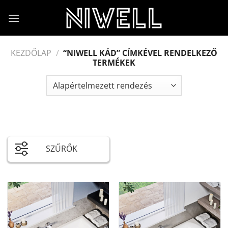
Skip
to
content
KEZDŐLAP
/
“NIWELL KÁD” CÍMKÉVEL RENDELKEZŐ
TERMÉKEK
SZŰRŐK