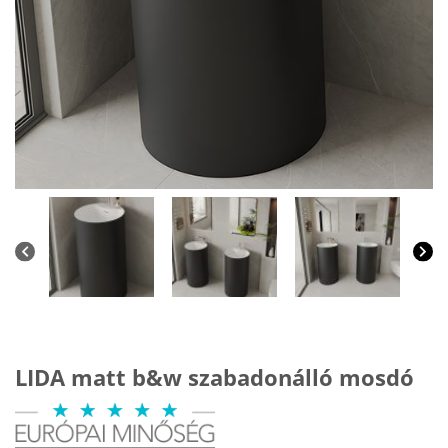
LIDA matt b&w szabadonálló mosdó