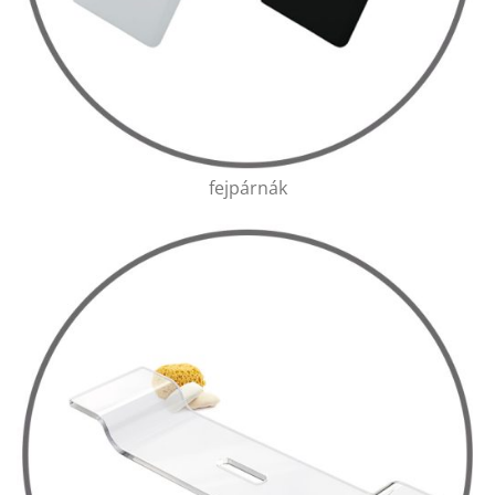
fejpárnák