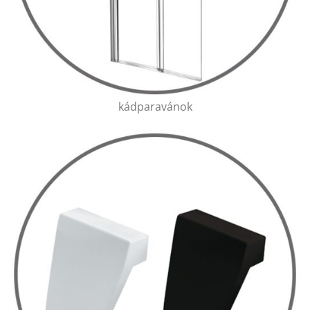
kádparavánok