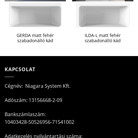
GERDA matt fehér
ILDA-L matt fehér
szabadonálló kád
szabadonálló kád
KAPCSOLAT
Cégnév: Niagara System Kft.
Adószám: 13156668-2-09
Bankszámlaszám:
10403428-50526956-71541002
Adatkezelés nyilvántartási száma: