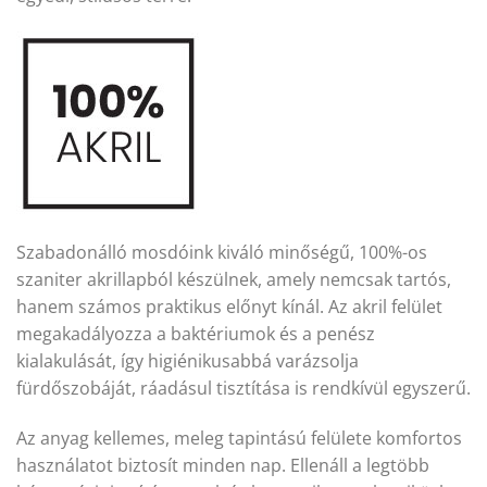
Szabadonálló mosdóink kiváló minőségű, 100%-os
szaniter akrillapból készülnek, amely nemcsak tartós,
hanem számos praktikus előnyt kínál. Az akril felület
megakadályozza a baktériumok és a penész
kialakulását, így higiénikusabbá varázsolja
fürdőszobáját, ráadásul tisztítása is rendkívül egyszerű.
Az anyag kellemes, meleg tapintású felülete komfortos
használatot biztosít minden nap. Ellenáll a legtöbb