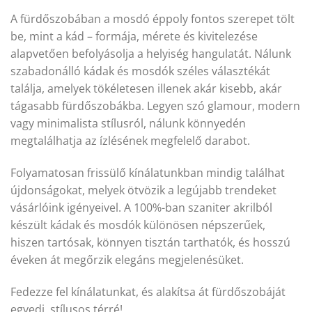
A fürdőszobában a mosdó éppoly fontos szerepet tölt
be, mint a kád – formája, mérete és kivitelezése
alapvetően befolyásolja a helyiség hangulatát. Nálunk
szabadonálló kádak és mosdók széles választékát
találja, amelyek tökéletesen illenek akár kisebb, akár
tágasabb fürdőszobákba. Legyen szó glamour, modern
vagy minimalista stílusról, nálunk könnyedén
megtalálhatja az ízlésének megfelelő darabot.
Folyamatosan frissülő kínálatunkban mindig találhat
újdonságokat, melyek ötvözik a legújabb trendeket
vásárlóink igényeivel. A 100%-ban szaniter akrilból
készült kádak és mosdók különösen népszerűek,
hiszen tartósak, könnyen tisztán tarthatók, és hosszú
éveken át megőrzik elegáns megjelenésüket.
Fedezze fel kínálatunkat, és alakítsa át fürdőszobáját
egyedi, stílusos térré!