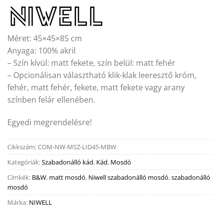
Méret: 45×45×85 cm
Anyaga: 100% akril
– Szín kívül: matt fekete, szín belül: matt fehér
– Opcionálisan választható klik-klak leeresztő króm,
fehér, matt fehér, fekete, matt fekete vagy arany
színben felár ellenében.
Egyedi megrendelésre!
Cikkszám:
COM-NW-MSZ-LID45-MBW
Kategóriák:
Szabadonálló kád
,
Kád
,
Mosdó
Címkék:
B&W
,
matt mosdó
,
Niwell szabadonálló mosdó
,
szabadonálló
mosdó
Márka:
NIWELL