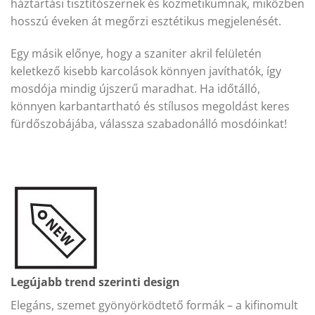
háztartási tisztítószernek és kozmetikumnak, miközben
hosszú éveken át megőrzi esztétikus megjelenését.
Egy másik előnye, hogy a szaniter akril felületén
keletkező kisebb karcolások könnyen javíthatók, így
mosdója mindig újszerű maradhat. Ha időtálló,
könnyen karbantartható és stílusos megoldást keres
fürdőszobájába, válassza szabadonálló mosdóinkat!
Legújabb trend szerinti design
Elegáns, szemet gyönyörködtető formák – a kifinomult