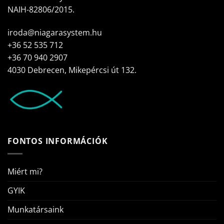
NAIH-82806/2015.
iroda@niagarasystem.hu
+36 52 535 712
+36 70 940 2907
4030 Debrecen, Mikepércsi út 132.
FONTOS INFORMÁCIÓK
Miért mi?
GYIK
Munkatársaink