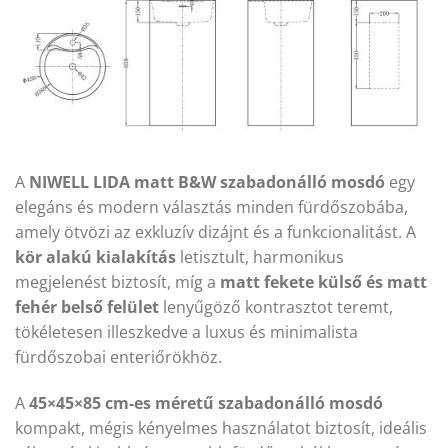
A
NIWELL LIDA matt B&W szabadonálló mosdó
egy
elegáns és modern választás minden fürdőszobába,
amely ötvözi az exkluzív dizájnt és a funkcionalitást. A
kör alakú kialakítás
letisztult, harmonikus
megjelenést biztosít, míg a
matt fekete külső és matt
fehér belső felület
lenyűgöző kontrasztot teremt,
tökéletesen illeszkedve a luxus és minimalista
fürdőszobai enteriőrökhöz.
A
45×45×85 cm-es méretű szabadonálló mosdó
kompakt, mégis kényelmes használatot biztosít, ideális