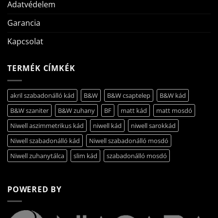
Adatvédelem
Garancia
Kapcsolat
TERMÉK CÍMKÉK
akril szabadonálló kád
B&W
B&W csaptelep
B&W kád
B&W szaniter
B&W zuhany
BF
matt kád
matt mosdó
Niwell aszimmetrikus kád
niwell kád
niwell sarokkád
Niwell szabadonálló kád
Niwell szabadonálló mosdó
Niwell zuhanytálca
slim kád
szabadonálló mosdó
POWERED BY