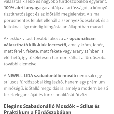
választás kisebb és nagyobb fürdőszobákba egyaránt.
100% akril anyaga
garantálja a tartósságot, a könnyű
tisztíthatóságot és az időtálló megjelenést. A sima,
pórusmentes felület ellenáll a szennyeződéseknek és a
foltoknak, így mindig kifogástalan állapotban marad.
Az exkluzivitást tovább fokozza az
opcionálisan
választható klik-klak leeresztő
, amely króm, fehér,
matt fehér, fekete, matt fekete vagy arany színben is
elérhető, így tökéletesen harmonizálhat a fürdőszoba
további elemeivel.
A
NIWELL LIDA szabadonálló mosdó
nemcsak egy
stílusos fürdőszobai kiegészítő, hanem egy prémium
minőségű, időtálló megoldás is, amely a modern belső
terek eleganciáját és funkcionalitását ötvözi.
Elegáns Szabadonálló Mosdók – Stílus és
Praktikum a Fürdőszobában