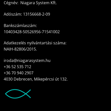
Cégnév: Niagara System Kft.
Adószám: 13156668-2-09
Bankszámlaszám:
10403428-50526956-71541002
Adatkezelés nyilvántartási száma:
NAIH-82806/2015.
iroda@niagarasystem.hu
+36 52 535 712
+36 70 940 2907
4030 Debrecen, Mikepércsi út 132.