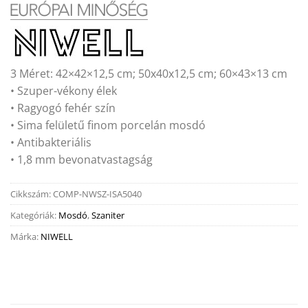
3 Méret: 42×42×12,5 cm; 50x40x12,5 cm; 60×43×13 cm
• Szuper-vékony élek
• Ragyogó fehér szín
• Sima felületű finom porcelán mosdó
• Antibakteriális
• 1,8 mm bevonatvastagság
Cikkszám:
COMP-NWSZ-ISA5040
Kategóriák:
Mosdó
,
Szaniter
Márka:
NIWELL