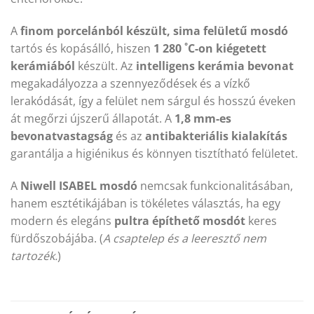
A
finom porcelánból készült, sima felületű mosdó
tartós és kopásálló, hiszen
1 280 ˚C-on kiégetett
kerámiából
készült. Az
intelligens kerámia bevonat
megakadályozza a szennyeződések és a vízkő
lerakódását, így a felület nem sárgul és hosszú éveken
át megőrzi újszerű állapotát. A
1,8 mm-es
bevonatvastagság
és az
antibakteriális kialakítás
garantálja a higiénikus és könnyen tisztítható felületet.
A
Niwell ISABEL mosdó
nemcsak funkcionalitásában,
hanem esztétikájában is tökéletes választás, ha egy
modern és elegáns
pultra építhető mosdót
keres
fürdőszobájába. (
A csaptelep és a leeresztő nem
tartozék.
)