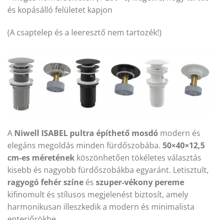
és kopásálló felületet kapjon
(A csaptelep és a leeresztő nem tartozék!)
A
Niwell ISABEL pultra építhető mosdó
modern és
elegáns megoldás minden fürdőszobába.
50×40×12,5
cm-es méretének
köszönhetően tökéletes választás
kisebb és nagyobb fürdőszobákba egyaránt. Letisztult,
ragyogó fehér színe
és
szuper-vékony pereme
kifinomult és stílusos megjelenést biztosít, amely
harmonikusan illeszkedik a modern és minimalista
enteriőrökbe.