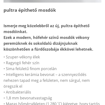
pultra építhető mosdók
Ismerje meg közelebbről az új, pultra építhető
mosdóinkat.
Ezek a modern, hófehér színű mosdók vékony
peremüknek és sokoldalú dizájnjuknak
köszönhetően a fürdőszobája ékkövei lehetnek.
• Szuper-vékony élek
• Ragyogó fehér szín
• Sima felületű finom porcelán
• Intelligens kerámia bevonat – a szennyeződés
nehezen tapad meg a felületen, nem sárgul, nem
öregszik el
• Antibakteriális
• 1,8 mm bevonatvastagság
• Magas hőmérsékleten (1 280 ˚C) kiégetve, hogy tartós