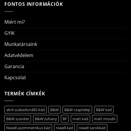
FONTOS INFORMÁCIÓK
Miért mi?
GYIK
Munkatársaink
Adatvédelem
Garancia
Kapcsolat
TERMÉK CÍMKÉK
akril szabadonálló kád
B&W
B&W csaptelep
B&W kád
B&W szaniter
B&W zuhany
BF
matt kád
matt mosdó
Niwell aszimmetrikus kád
niwell kád
niwell sarokkád