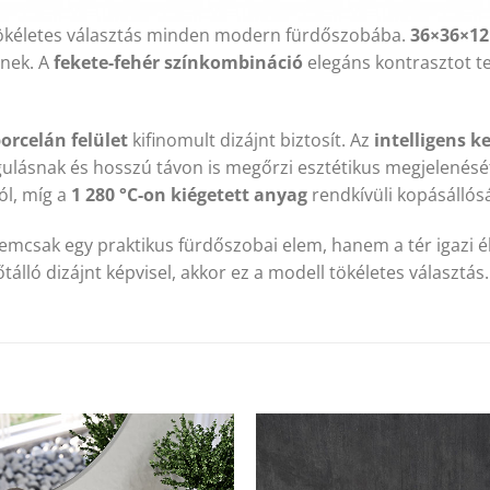
ökéletes választás minden modern fürdőszobába.
36×36×12
rnek. A
fekete-fehér színkombináció
elegáns kontrasztot t
orcelán felület
kifinomult dizájnt biztosít. Az
intelligens 
ulásnak és hosszú távon is megőrzi esztétikus megjelenésé
ól, míg a
1 280 °C-on kiégetett anyag
rendkívüli kopásállós
mcsak egy praktikus fürdőszobai elem, hanem a tér igazi ék
tálló dizájnt képvisel, akkor ez a modell tökéletes választás