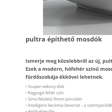
pultra építhető mosdók
Ismerje meg közelebbről az új, pu
Ezek a modern, hófehér színű mos
fürdőszobája ékkövei lehetnek.
• Szuper-vékony élek
• Ragyogó fehér szín
• Sima felületű finom porcelán
• Intelligens kerámia bevonat – a szennyeződ
• Antibakteriális