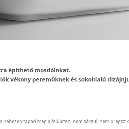
ltra építhető mosdóinkat.
dók vékony peremüknek és sokoldalú dizájn
és nehezen tapad meg a felületen, nem sárgul, nem öregszik