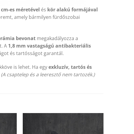
 cm-es méretével
és
kör alakú formájával
eremt, amely bármilyen fürdőszobai
kerámia bevonat
megakadályozza a
t. A
1,8 mm vastagságú antibakteriális
ágot és tartósságot garantál.
köve is lehet. Ha egy
exkluzív, tartós és
.
(A csaptelep és a leeresztő nem tartozék.)