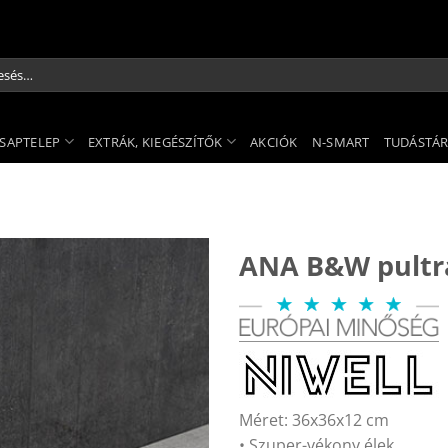
és
kezőre:
SAPTELEP
EXTRÁK, KIEGÉSZÍTŐK
AKCIÓK
N-SMART
TUDÁSTÁ
ANA B&W pultr
Méret: 36x36x12 cm
• Szuper-vékony élek