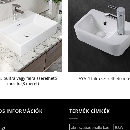
L pultra vagy falra szerelhető
AYA R falra szerelhető mo
mosdó (3 méret)
OS INFORMÁCIÓK
TERMÉK CÍMKÉK
akril szabadonálló kád
B&W
mi?