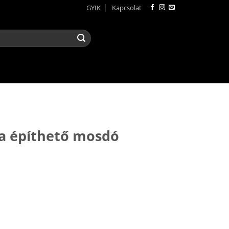
GYIK
Kapcsolat
R
a építhető mosdó