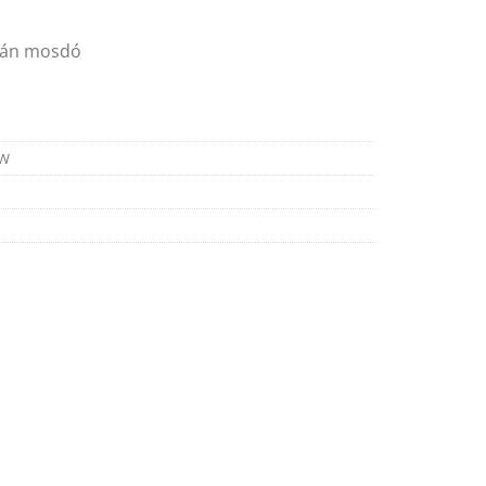
elán mosdó
BW