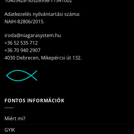
10403428-50526956-71541002
Adatkezelés nyilvántartási száma:
NAIH-82806/2015.
iroda@niagarasystem.hu
+36 52 535 712
+36 70 940 2907
4030 Debrecen, Mikepércsi út 132.
FONTOS INFORMÁCIÓK
Miért mi?
GYIK