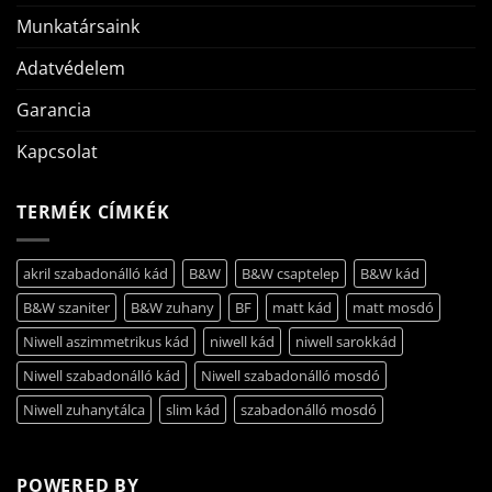
Munkatársaink
Adatvédelem
Garancia
Kapcsolat
TERMÉK CÍMKÉK
akril szabadonálló kád
B&W
B&W csaptelep
B&W kád
B&W szaniter
B&W zuhany
BF
matt kád
matt mosdó
Niwell aszimmetrikus kád
niwell kád
niwell sarokkád
Niwell szabadonálló kád
Niwell szabadonálló mosdó
Niwell zuhanytálca
slim kád
szabadonálló mosdó
POWERED BY