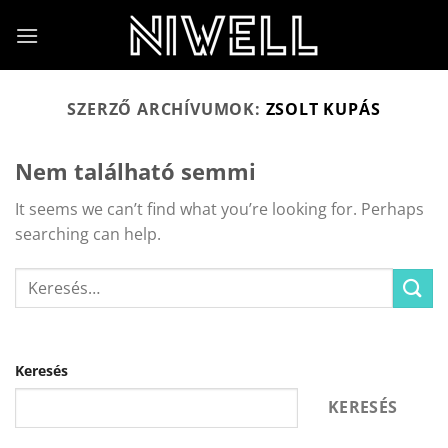
Skip
to
content
SZERZŐ ARCHÍVUMOK:
ZSOLT KUPÁS
Nem található semmi
It seems we can’t find what you’re looking for. Perhaps
searching can help.
Keresés
KERESÉS