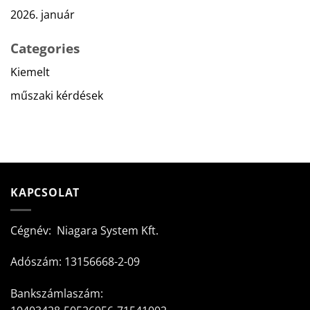
2026. január
Categories
Kiemelt
műszaki kérdések
KAPCSOLAT
Cégnév: Niagara System Kft.
Adószám: 13156668-2-09
Bankszámlaszám: