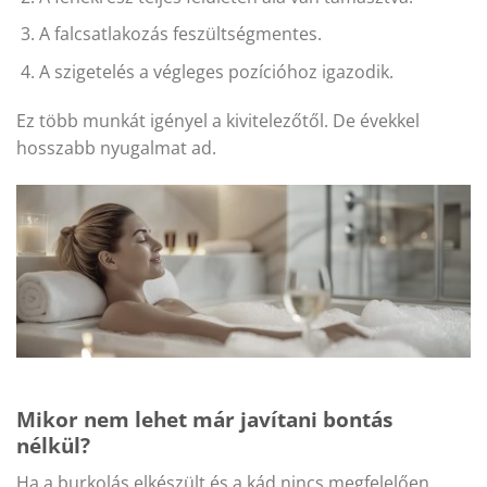
A falcsatlakozás feszültségmentes.
A szigetelés a végleges pozícióhoz igazodik.
Ez több munkát igényel a kivitelezőtől. De évekkel
hosszabb nyugalmat ad.
Mikor nem lehet már javítani bontás
nélkül?
Ha a burkolás elkészült és a kád nincs megfelelően