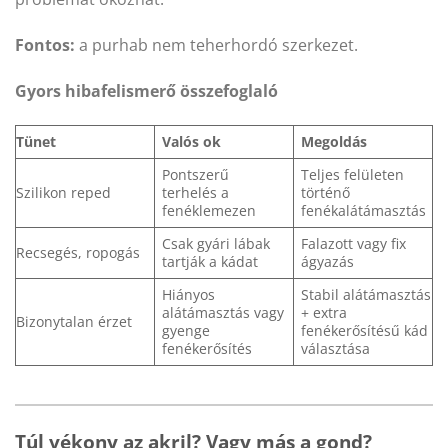
Fontos:
a purhab nem teherhordó szerkezet.
Gyors hibafelismerő összefoglaló
Tünet
Valós ok
Megoldás
Pontszerű
Teljes felületen
Szilikon reped
terhelés a
történő
fenéklemezen
fenékalátámasztás
Csak gyári lábak
Falazott vagy fix
Recsegés, ropogás
tartják a kádat
ágyazás
Hiányos
Stabil alátámasztás
alátámasztás vagy
+ extra
Bizonytalan érzet
gyenge
fenékerősítésű kád
fenékerősítés
választása
Túl vékony az akril? Vagy más a gond?