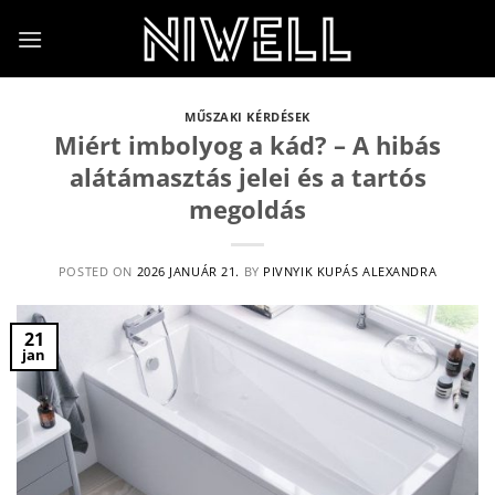
Skip
to
content
MŰSZAKI KÉRDÉSEK
Miért imbolyog a kád? – A hibás
alátámasztás jelei és a tartós
megoldás
POSTED ON
2026 JANUÁR 21.
BY
PIVNYIK KUPÁS ALEXANDRA
21
jan