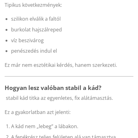
Tipikus következmények:
szilikon elválik a faltól
burkolat hajszálreped
víz beszivárog
penészedés indul el
Ez már nem esztétikai kérdés, hanem szerkezeti.
Hogyan lesz valóban stabil a kád?
stabil kád titka az egyenletes, fix alátámasztás.
Ez a gyakorlatban azt jelenti:
A kád nem „lebeg” a lábakon.
A fenékrész teljes felületen alá van támasztva.