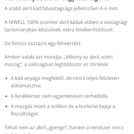
A stabil akril kád falvastagsága jellemzően 4–6 mm.
A NIWELL 100% szaniter akril kádak ebben a vastagsági
tartományban készülnek, extra fenékerősítéssel.
De fontos tisztázni egy félreértést.
Amikor valaki azt mondja: „Vékony az akril, ezért
mozog”, a valóságban legtöbbször ez történik:
A kád anyaga megfelelő, de nincs teljes felületen
alátámasztva.
A fenéklemez nem egyenletesen terhelődik.
A mozgás miatt a szilikon és a burkolat kapja a
feszültséget.
Tehát nem az akril „gyenge”, hanem a rendszer nincs