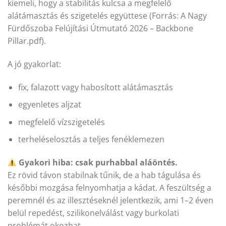
kiemeli, hogy a stabilitás kulcsa a megfelelő
alátámasztás és szigetelés együttese (Forrás: A Nagy
Fürdőszoba Felújítási Útmutató 2026 – Backbone
Pillar.pdf).
A jó gyakorlat:
fix, falazott vagy habosított alátámasztás
egyenletes aljzat
megfelelő vízszigetelés
terheléselosztás a teljes fenéklemezen
Gyakori hiba: csak purhabbal aláöntés.
Ez rövid távon stabilnak tűnik, de a hab tágulása és
későbbi mozgása felnyomhatja a kádat. A feszültség a
peremnél és az illesztéseknél jelentkezik, ami 1–2 éven
belül repedést, szilikonelválást vagy burkolati
problémát okozhat.