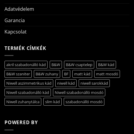
Adatvédelem
Garancia
Kapcsolat
TERMÉK CÍMKÉK
akril szabadonálló kád
B&W
B&W csaptelep
B&W kád
B&W szaniter
B&W zuhany
BF
matt kád
matt mosdó
Niwell aszimmetrikus kád
niwell kád
niwell sarokkád
Niwell szabadonálló kád
Niwell szabadonálló mosdó
Niwell zuhanytálca
slim kád
szabadonálló mosdó
POWERED BY