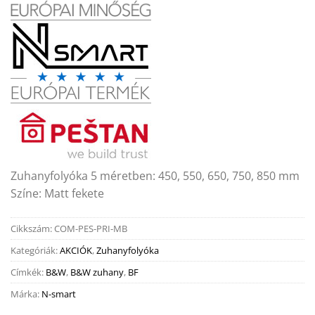
Zuhanyfolyóka 5 méretben: 450, 550, 650, 750, 850 mm
Színe: Matt fekete
Cikkszám:
COM-PES-PRI-MB
Kategóriák:
AKCIÓK
,
Zuhanyfolyóka
Címkék:
B&W
,
B&W zuhany
,
BF
Márka:
N-smart