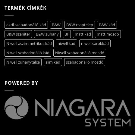
TERMÉK CÍMKÉK
akril szabadonálló kád
B&W
B&W csaptelep
B&W kád
B&W szaniter
B&W zuhany
BF
matt kád
matt mosdó
Niwell aszimmetrikus kád
niwell kád
niwell sarokkád
Niwell szabadonálló kád
Niwell szabadonálló mosdó
Niwell zuhanytálca
slim kád
szabadonálló mosdó
POWERED BY