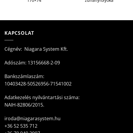
170×74
zuhanyfolyóka
KAPCSOLAT
Cégnév: Niagara System Kft.
Adószám: 13156668-2-09
Bankszámlaszám:
10403428-50526956-71541002
Adatkezelés nyilvántartási száma:
NAIH-82806/2015.
iroda@niagarasystem.hu
+36 52 535 712