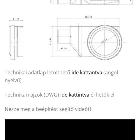
Technikai adatlap letölthető
ide kattantva
(angol
nyelvű)
Technikai rajzok (DWG)
ide kattintva
érhetők el.
Nézze meg a beépítést segítő videót!