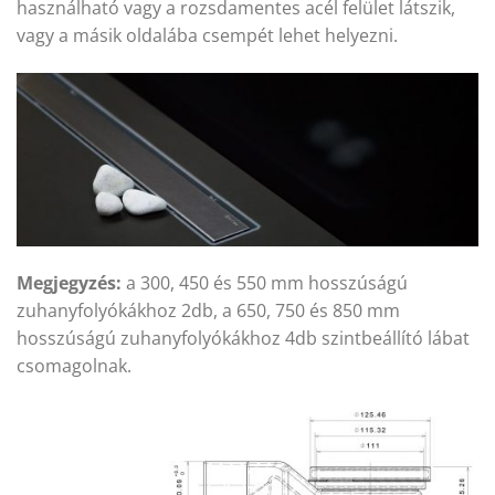
használható vagy a rozsdamentes acél felület látszik,
vagy a másik oldalába csempét lehet helyezni.
Megjegyzés:
a 300, 450 és 550 mm hosszúságú
zuhanyfolyókákhoz 2db, a 650, 750 és 850 mm
hosszúságú zuhanyfolyókákhoz 4db szintbeállító lábat
csomagolnak.