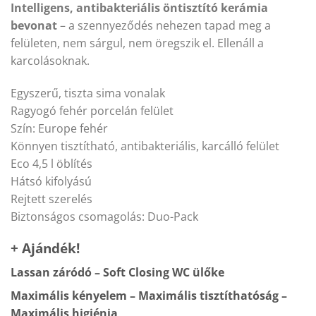
Intelligens, antibakteriális öntisztító kerámia
bevonat
– a szennyeződés nehezen tapad meg a
felületen, nem sárgul, nem öregszik el. Ellenáll a
karcolásoknak.
Egyszerű, tiszta sima vonalak
Ragyogó fehér porcelán felület
Szín: Europe fehér
Könnyen tisztítható, antibakteriális, karcálló felület
Eco 4,5 l öblítés
Hátsó kifolyású
Rejtett szerelés
Biztonságos csomagolás: Duo-Pack
+ Ajándék!
Lassan záródó – Soft Closing WC ülőke
Maximális kényelem – Maximális tisztíthatóság –
Maximális higiénia