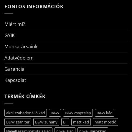
FONTOS INFORMÁCIÓK
Miért mi?
GYIK
Munkatársaink
Adatvédelem
Garancia
Kapcsolat
TERMÉK CÍMKÉK
akril szabadonálló kád
B&W
B&W csaptelep
B&W kád
B&W szaniter
B&W zuhany
BF
matt kád
matt mosdó
Niwell aszimmetrikus kád
niwell kád
niwell sarokkád