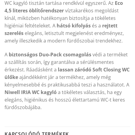
WC kagyló tisztán tartása rendkívül egyszerű. Az
Eco
4,5 literes öblítőrendszer
víztakarékos megoldást
kínál, miközben hatékonyan biztosítja a tökéletes
higiéniai feltételeket. A
hátsó kifolyás
és a
rejtett
szerelés
elegáns, letisztult megjelenést eredményez,
amely illeszkedik a modern fürdőszobai trendekhez.
A
biztonságos Duo-Pack csomagolás
védi a terméket
a szállítás során, így garantálva a sérülésmentes
érkezést. Ráadásként a
lassan záródó Soft Closing WC
ülőke
ajándékként jár a termékhez, amely még
kényelmesebbé és praktikusabbá teszi a használatot. A
Niwell IRIA WC kagyló
a tökéletes választás, ha egy
elegáns, higiénikus és hosszú élettartamú WC-t keres
fürdőszobájába.
KAPCSOLÓDÓ TERMÉKEK