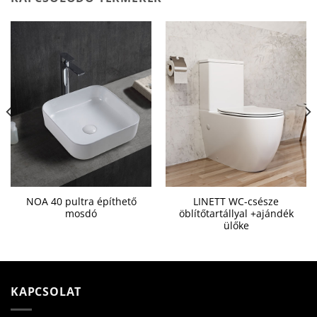
NOA 40 pultra építhető
LINETT WC-csésze
mosdó
öblítőtartállyal +ajándék
ülőke
KAPCSOLAT