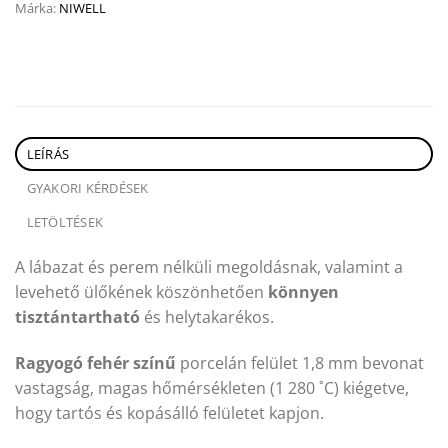
Márka:
NIWELL
LEÍRÁS
GYAKORI KÉRDÉSEK
LETÖLTÉSEK
A lábazat és perem nélküli megoldásnak, valamint a
levehető ülőkének köszönhetően
könnyen
tisztántartható
és helytakarékos.
Ragyogó fehér színű
porcelán felület 1,8 mm bevonat
vastagság, magas hőmérsékleten (1 280 ˚C) kiégetve,
hogy tartós és kopásálló felületet kapjon.