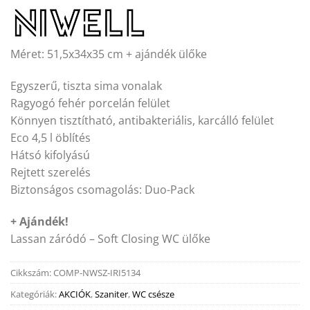
Méret: 51,5x34x35 cm + ajándék ülőke
Egyszerű, tiszta sima vonalak
Ragyogó fehér porcelán felület
Könnyen tisztítható, antibakteriális, karcálló felület
Eco 4,5 l öblítés
Hátsó kifolyású
Rejtett szerelés
Biztonságos csomagolás: Duo-Pack
+ Ajándék!
Lassan záródó – Soft Closing WC ülőke
Cikkszám:
COMP-NWSZ-IRI5134
Kategóriák:
AKCIÓK
,
Szaniter
,
WC csésze