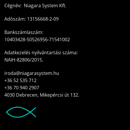
Cégnév: Niagara System Kft.
Adószám: 13156668-2-09
Bankszámlaszám:
10403428-50526956-71541002
Adatkezelés nyilvántartási száma:
NAIH-82806/2015.
iroda@niagarasystem.hu
+36 52 535 712
+36 70 940 2907
4030 Debrecen, Mikepércsi út 132.