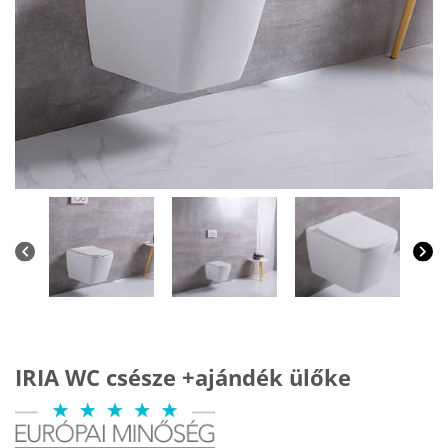
IRIA WC csésze +ajándék ülőke