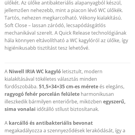
ülőkét. Az ülőke antibakteriális alapanyagból készül,
jellemzően nehezebb, mint a piacon lévő WC ülőkék.
Tartós, nehezen megkarcolható. Vékony kialakítású.
Soft Close – lassan záródó, lecsapódásgátlós
mechanikával szerelt. A Quick Release technológiának
hála könnyen eltávolítható a WC kagylóról az ülőke, így
higiénikusabb tisztítást tesz lehetővé.
A
Niwell IRIA WC kagyló
letisztult, modern
kialakításával tökéletes választás minden
fürdőszobába.
51,5×34×35 cm-es mérete
és elegáns,
ragyogó fehér porcelán felülete
harmonikusan
illeszkedik bármilyen enteriőrbe, miközben
egyszerű,
sima vonalai
időtálló stílust biztosítanak.
A
karcálló és antibakteriális bevonat
megakadályozza a szennyeződések lerakódását, így a