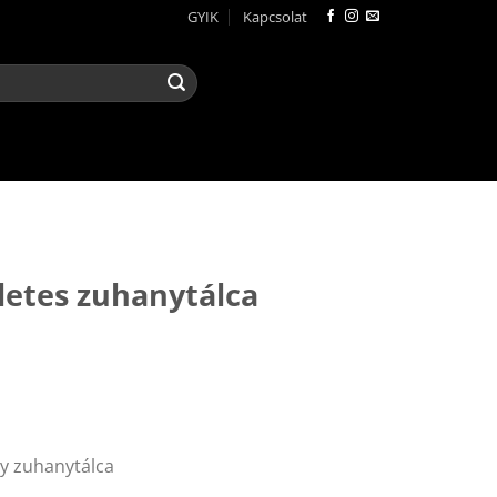
GYIK
Kapcsolat
R
gletes zuhanytálca
y zuhanytálca