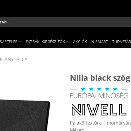
és
kezőre:
SAPTELEP
EXTRÁK, KIEGÉSZÍTŐK
AKCIÓK
N-SMART
TUDÁSTÁ
UHANYTÁLCA
Nilla black szö
Palakő textúra | műmárván
Méret: