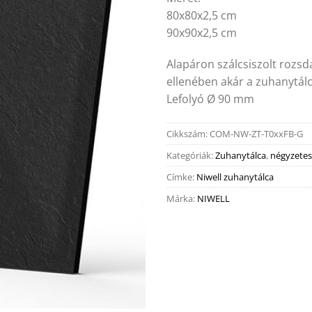
80x80x2,5 cm
90x90x2,5 cm
Alapáron szálcsiszolt rozsd
ellenében akár a zuhanytálc
Lefolyó Ø 90 mm
Cikkszám:
COM-NW-ZT-T0xxFB-G
Kategóriák:
Zuhanytálca
,
négyzetes
Címke:
Niwell zuhanytálca
Márka:
NIWELL