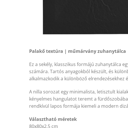
Palakő textúra | műmárvány zuhanytálca
Ez a sekély, klasszikus formájú zuhanytálca egy
számára. Tartós anyagokból készült, és külö
alkalmazkodik a különböző elrendezésekhez é
A nilla sorozat egy minimalista, letisztult kia
kényelmes hangulatot teremt a fürdőszobában.
rendkívül lapos formája kiemeli a modern dizá
Választható méretek
80x80x2,5 cm