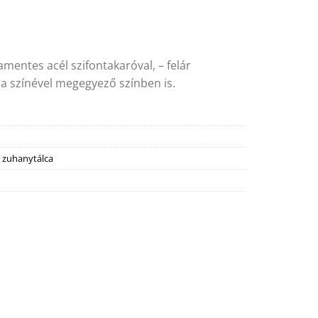
amentes acél szifontakaróval, – felár
a színével megegyező színben is.
 zuhanytálca