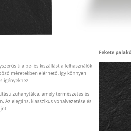
Fekete palak
szerűsíti a be- és kiszállást a felhasználók
nböző méretekben elérhető, így könnyen
s igényekhez.
lakítású zuhanytálca, amely természetes és
 Az elegáns, klasszikus vonalvezetése és
jnt.