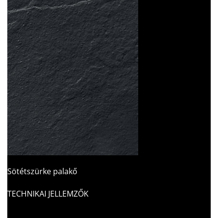
Sötétszürke palakő
TECHNIKAI JELLEMZŐK