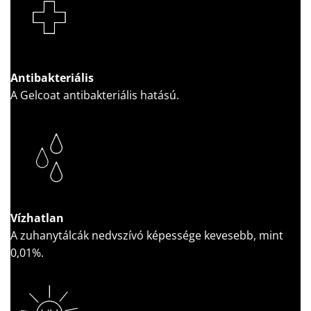
Antibakteriális
A Gelcoat antibakteriális hatású.
Vízhatlan
A zuhanytálcák nedvszívó képessége kevesebb, mint
0,01%.