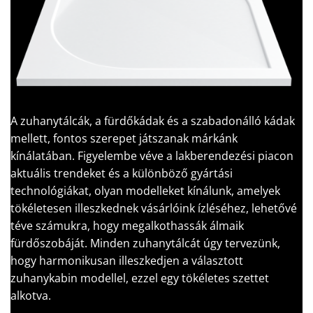
A zuhanytálcák, a fürdőkádak és a szabadonálló kádak
mellett, fontos szerepet játszanak márkánk
kínálatában. Figyelembe véve a lakberendezési piacon
aktuális trendeket és a különböző gyártási
technológiákat, olyan modelleket kínálunk, amelyek
tökéletesen illeszkednek vásárlóink ízléséhez, lehetővé
téve számukra, hogy megalkothassák álmaik
fürdőszobáját. Minden zuhanytálcát úgy tervezünk,
hogy harmonikusan illeszkedjen a választott
zuhanykabin modellel, ezzel egy tökéletes szettet
alkotva.