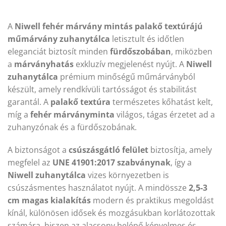
A
Niwell fehér márvány mintás palakő textúrájú
műmárvány zuhanytálca
letisztult és időtlen
eleganciát biztosít minden
fürdőszobában
, miközben
a
márványhatás
exkluzív megjelenést nyújt. A
Niwell
zuhanytálca
prémium minőségű műmárványból
készült, amely rendkívüli tartósságot és stabilitást
garantál. A
palakő textúra
természetes kőhatást kelt,
míg a
fehér márványminta
világos, tágas érzetet ad a
zuhanyzónak és a fürdőszobának.
A biztonságot a
csúszásgátló felület
biztosítja, amely
megfelel az
UNE 41901:2017 szabványnak
, így a
Niwell zuhanytálca
vizes környezetben is
csúszásmentes használatot nyújt. A mindössze
2,5-3
cm magas kialakítás
modern és praktikus megoldást
kínál, különösen idősek és mozgásukban korlátozottak
számára, hiszen az alacsony belépő kényelmes és