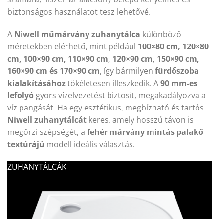
biztonságos használatot tesz lehetővé.
A
Niwell műmárvány zuhanytálca
különböző
méretekben elérhető, mint például
100×80 cm, 120×80
cm, 100×90 cm, 110×90 cm, 120×90 cm, 150×90 cm,
160×90 cm és 170×90 cm
, így bármilyen
fürdőszoba
kialakításához
tökéletesen illeszkedik. A
90 mm-es
lefolyó
gyors vízelvezetést biztosít, megakadályozva a
víz pangását. Ha egy esztétikus, megbízható és tartós
Niwell zuhanytálcát
keres, amely hosszú távon is
megőrzi szépségét, a
fehér márvány mintás palakő
textúrájú
modell ideális választás.
ZUHANYTÁLCÁK