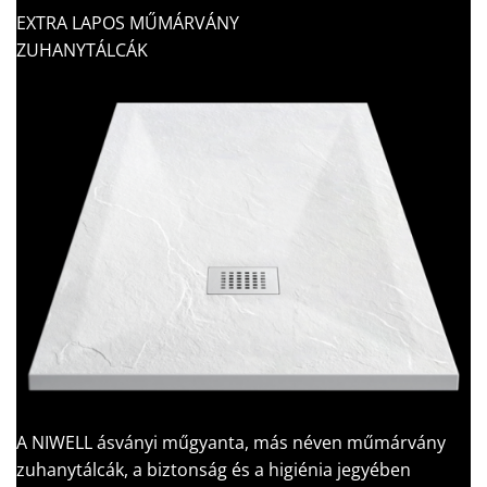
EXTRA LAPOS MŰMÁRVÁNY
ZUHANYTÁLCÁK
A NIWELL ásványi műgyanta, más néven műmárvány
zuhanytálcák, a biztonság és a higiénia jegyében