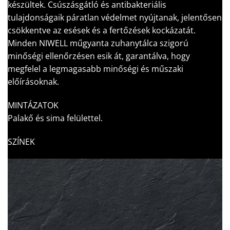
készültek. Csúszásgátló és antibakteriális
tulajdonságaik páratlan védelmet nyújtanak, jelentősen
csökkentve az esések és a fertőzések kockázatát.
Minden NIWELL műgyanta zuhanytálca szigorú
minőségi ellenőrzésen esik át, garantálva, hogy
megfelel a legmagasabb minőségi és műszaki
előírásoknak.
MINTÁZATOK
Palakő és sima felülettel.
SZÍNEK