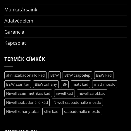
Munkatársaink
Adatvédelem
Garancia
Kapcsolat
TERMÉK CÍMKÉK
akril szabadonálló kád
B&W
B&W csaptelep
B&W kád
B&W szaniter
B&W zuhany
BF
matt kád
matt mosdó
Niwell aszimmetrikus kád
niwell kád
niwell sarokkád
Niwell szabadonálló kád
Niwell szabadonálló mosdó
Niwell zuhanytálca
slim kád
szabadonálló mosdó