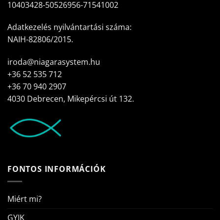
10403428-50526956-71541002
Adatkezelés nyilvántartási száma:
NAIH-82806/2015.
iroda@niagarasystem.hu
+36 52 535 712
+36 70 940 2907
4030 Debrecen, Mikepércsi út 132.
FONTOS INFORMÁCIÓK
Miért mi?
GYIK