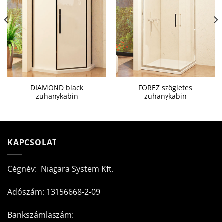
DIAMOND black
FOREZ szögletes
zuhanykabin
zuhanykabin
KAPCSOLAT
Cégnév: Niagara System Kft.
Adószám: 13156668-2-09
Bankszámlaszám: