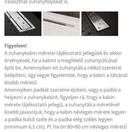
Választhat zuhanyfolyókát is.
Figyelem!
A zuhanykabin méretei tájékoztató jellegűek és akkor
érvényesek, ha a kabint a megfelelő zuhanytálcával
építi be. Amennyiben ön zuhanytálca nélkül szeretné
beépíteni, úgy vegye figyelembe, hogy a kabin a tálcánál
kisebb méretű.
Amennyiben padkát szeretne építeni, vagy a padlóra
helyezni a zuhanykabint, figyeljen rá, hogy a kabin
mérete tájékoztató jellegű, a zuhanytálca méreténél
kisebb.Javasoljuk, hogy a kabin névleges mérete legyen
a padka külső széle és a padka elég széles legyen
(minimum 6,5 cm). Pl. ha ön 80×80 cm névleges méretű