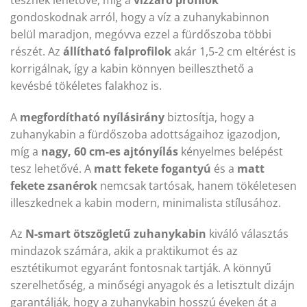
gondoskodnak arról, hogy a víz a zuhanykabinnon
belül maradjon, megóvva ezzel a fürdőszoba többi
részét. Az
állítható falprofilok
akár 1,5-2 cm eltérést is
korrigálnak, így a kabin könnyen beilleszthető a
kevésbé tökéletes falakhoz is.
A
megfordítható nyílásirány
biztosítja, hogy a
zuhanykabin a fürdőszoba adottságaihoz igazodjon,
míg a
nagy, 60 cm-es ajtónyílás
kényelmes belépést
tesz lehetővé. A
matt fekete fogantyú
és a
matt
fekete zsanérok
nemcsak tartósak, hanem tökéletesen
illeszkednek a kabin modern, minimalista stílusához.
Az
N-smart ötszögletű zuhanykabin
kiváló választás
mindazok számára, akik a praktikumot és az
esztétikumot egyaránt fontosnak tartják. A könnyű
szerelhetőség, a minőségi anyagok és a letisztult dizájn
garantálják, hogy a zuhanykabin hosszú éveken át a