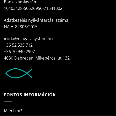
Bankszámlaszám:
10403428-50526956-71541002
Adatkezelés nyilvántartási száma:
NAIH-82806/2015.
iroda@niagarasystem.hu
+36 52 535 712
+36 70 940 2907
4030 Debrecen, Mikepércsi út 132.
FONTOS INFORMÁCIÓK
Miért mi?