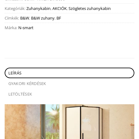
Kategóriák:
Zuhanykabin
,
AKCIÓK
,
Szögletes zuhanykabin
Címkék:
B&W
,
B&W zuhany
,
BF
Márka:
N-smart
LEÍRÁS
GYAKORI KÉRDÉSEK
LETÖLTÉSEK