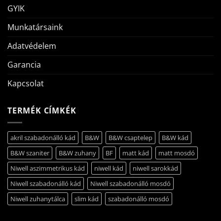
GYIK
Munkatársaink
Adatvédelem
Garancia
Kapcsolat
TERMÉK CÍMKÉK
akril szabadonálló kád
B&W
B&W csaptelep
B&W kád
B&W szaniter
B&W zuhany
BF
matt kád
matt mosdó
Niwell aszimmetrikus kád
niwell kád
niwell sarokkád
Niwell szabadonálló kád
Niwell szabadonálló mosdó
Niwell zuhanytálca
slim kád
szabadonálló mosdó