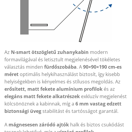
Az
N-smart ötszögletű zuhanykabin
modern
formavilágával és letisztult megjelenésével tökéletes
választás minden
fürdőszobába
. A
90×90×190 cm-es
méret
optimális helykihasználást biztosít, így kisebb
helyiségekben is kényelmes és stílusos megoldás. Az
erősített, matt fekete alumínium profilok
és az
elegáns matt fekete alkatrészek
exkluzív megjelenést
kölcsönöznek a kabinnak, míg a
6 mm vastag edzett
biztonsági üveg
stabilitást és tartósságot garantál.
A
mágnesesen záródó ajtók
halk és biztos csukódást
tesznek lehetővé, míg a
vízzáró profilok