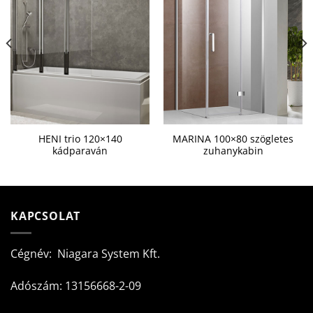
HENI trio 120×140
MARINA 100×80 szögletes
kádparaván
zuhanykabin
KAPCSOLAT
Cégnév: Niagara System Kft.
Adószám: 13156668-2-09