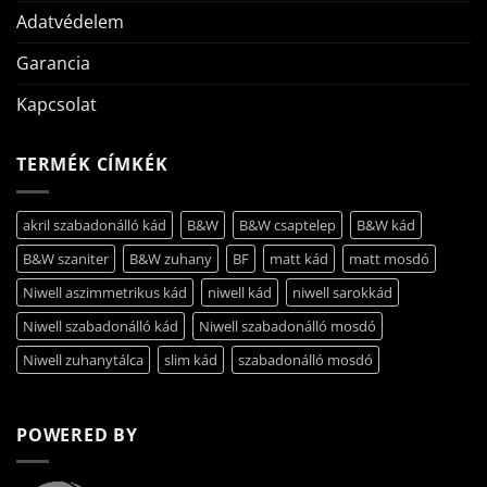
Adatvédelem
Garancia
Kapcsolat
TERMÉK CÍMKÉK
akril szabadonálló kád
B&W
B&W csaptelep
B&W kád
B&W szaniter
B&W zuhany
BF
matt kád
matt mosdó
Niwell aszimmetrikus kád
niwell kád
niwell sarokkád
Niwell szabadonálló kád
Niwell szabadonálló mosdó
Niwell zuhanytálca
slim kád
szabadonálló mosdó
POWERED BY