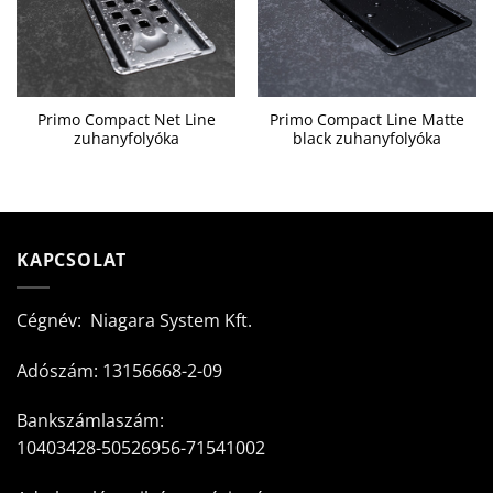
Primo Compact Net Line
Primo Compact Line Matte
zuhanyfolyóka
black zuhanyfolyóka
KAPCSOLAT
Cégnév: Niagara System Kft.
Adószám: 13156668-2-09
Bankszámlaszám:
10403428-50526956-71541002