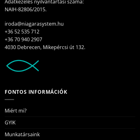
Adatkezelés nyilvántartási száma:
NAIH-82806/2015.
iroda@niagarasystem.hu
+36 52 535 712
+36 70 940 2907
4030 Debrecen, Mikepércsi út 132.
FONTOS INFORMÁCIÓK
Miért mi?
GYIK
Munkatársaink