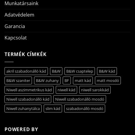
Munkatársaink
Adatvédelem
Garancia
Kapcsolat
TERMÉK CÍMKÉK
akril szabadonálló kád
B&W
B&W csaptelep
B&W kád
B&W szaniter
B&W zuhany
BF
matt kád
matt mosdó
Niwell aszimmetrikus kád
niwell kád
niwell sarokkád
Niwell szabadonálló kád
Niwell szabadonálló mosdó
Niwell zuhanytálca
slim kád
szabadonálló mosdó
POWERED BY