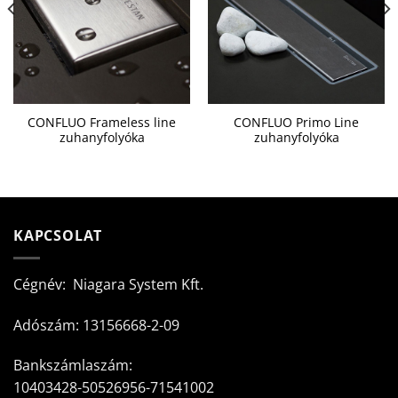
CONFLUO Frameless line
CONFLUO Primo Line
zuhanyfolyóka
zuhanyfolyóka
KAPCSOLAT
Cégnév: Niagara System Kft.
Adószám: 13156668-2-09
Bankszámlaszám:
10403428-50526956-71541002