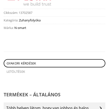
Cikkszám:
13702587
Kategória:
Zuhanyfolyóka
Márka:
N-smart
GYAKORI KÉRDÉSEK
LETÖLTÉSEK
TERMÉKEK – ÁLTALÁNOS
Több helyen látom, hogy van jobbos és balos