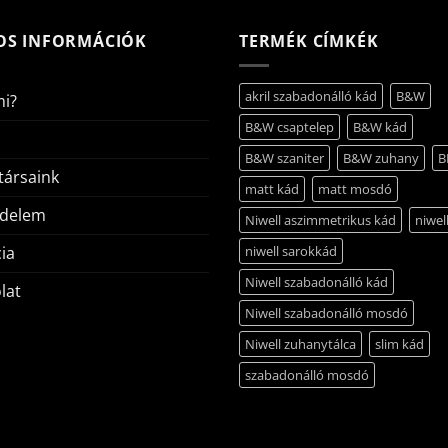
OS INFORMÁCIÓK
TERMÉK CÍMKÉK
akril szabadonálló kád
B&W
mi?
B&W csaptelep
B&W kád
B&W szaniter
B&W zuhany
B
ársaink
matt kád
matt mosdó
édelem
Niwell aszimmetrikus kád
niwel
ia
niwell sarokkád
Niwell szabadonálló kád
lat
Niwell szabadonálló mosdó
Niwell zuhanytálca
slim kád
szabadonálló mosdó