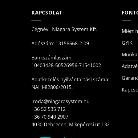
KAPCSOLAT
FONT
Cégnév: Niagara System Kft.
Miért 
GYIK
Adószám: 13156668-2-09
Munkat
Bankszámlaszám:
10403428-50526956-71541002
Adatv
Garanc
Adatkezelés nyilvántartási száma:
NAIH-82806/2015.
Kapcso
iroda@niagarasystem.hu
+36 52 535 712
+36 70 940 2907
4030 Debrecen, Mikepércsi út 132.