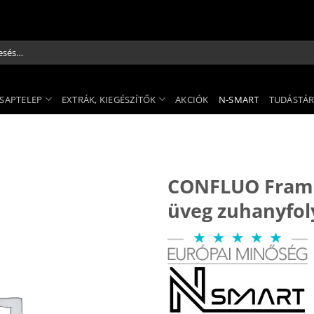
és
kezőre:
SAPTELEP
EXTRÁK, KIEGÉSZÍTŐK
AKCIÓK
N-SMART
TUDÁSTÁ
CONFLUO Framel
üveg zuhanyfo