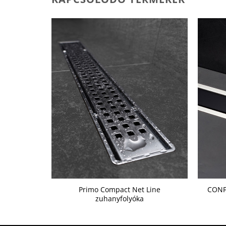
 line
Primo Compact Net Line
CONF
zuhanyfolyóka