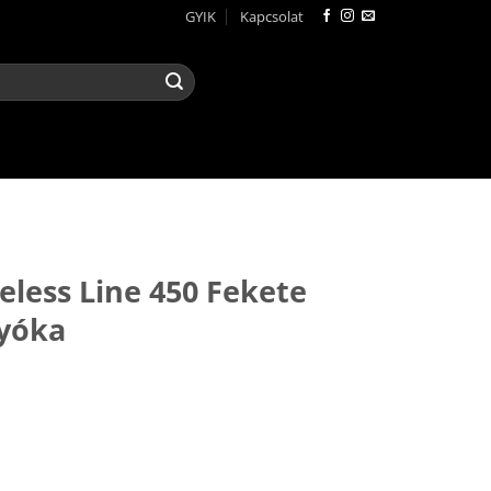
GYIK
Kapcsolat
R
ess Line 450 Fekete
lyóka