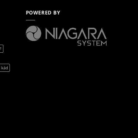
POWERED BY
F
l kád