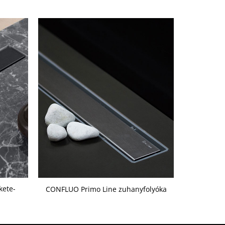
kete-
CONFLUO Primo Line zuhanyfolyóka