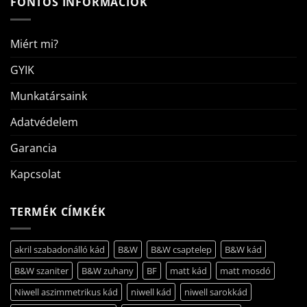
FONTOS INFORMÁCIÓK
Miért mi?
GYIK
Munkatársaink
Adatvédelem
Garancia
Kapcsolat
TERMÉK CÍMKÉK
akril szabadonálló kád
B&W
B&W csaptelep
B&W kád
B&W szaniter
B&W zuhany
BF
matt kád
matt mosdó
Niwell aszimmetrikus kád
niwell kád
niwell sarokkád