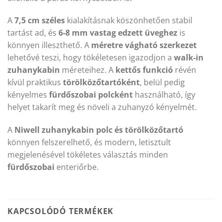
A
7,5 cm széles
kialakításnak köszönhetően stabil
tartást ad, és
6-8 mm vastag edzett üveghez
is
könnyen illeszthető. A
méretre vágható szerkezet
lehetővé teszi, hogy tökéletesen igazodjon a
walk-in
zuhanykabin
méreteihez. A
kettős funkció
révén
kívül praktikus
törölközőtartóként
, belül pedig
kényelmes
fürdőszobai polcként
használható, így
helyet takarít meg és növeli a zuhanyzó kényelmét.
A
Niwell zuhanykabin polc és törölközőtartó
könnyen felszerelhető, és modern, letisztult
megjelenésével tökéletes választás minden
fürdőszobai
enteriőrbe.
KAPCSOLÓDÓ TERMÉKEK