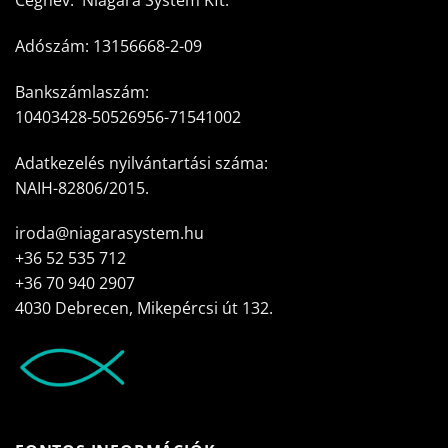
Cégnév: Niagara System Kft.
Adószám: 13156668-2-09
Bankszámlaszám:
10403428-50526956-71541002
Adatkezelés nyilvántartási száma:
NAIH-82806/2015.
iroda@niagarasystem.hu
+36 52 535 712
+36 70 940 2907
4030 Debrecen, Mikepércsi út 132.