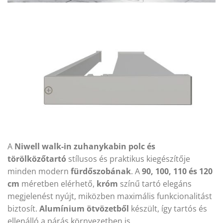
A
Niwell walk-in zuhanykabin polc és
törölközőtartó
stílusos és praktikus kiegészítője
minden modern
fürdőszobának
. A
90, 100, 110 és 120
cm
méretben elérhető,
króm
színű tartó elegáns
megjelenést nyújt, miközben maximális funkcionalitást
biztosít.
Alumínium ötvözetből
készült, így tartós és
ellenálló a párás környezetben is.