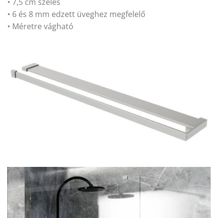
• 7,5 cm széles
• 6 és 8 mm edzett üveghez megfelelő
• Méretre vágható