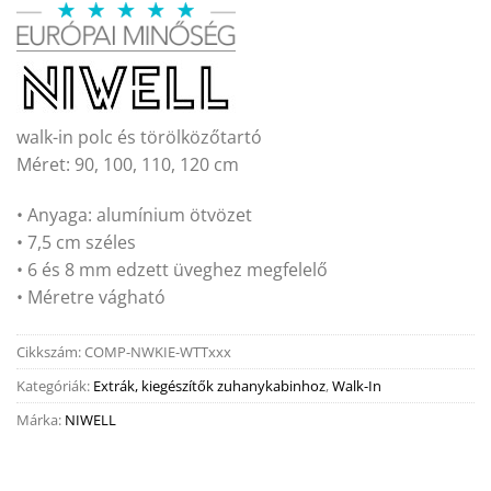
walk-in polc és törölközőtartó
Méret: 90, 100, 110, 120 cm
• Anyaga: alumínium ötvözet
• 7,5 cm széles
• 6 és 8 mm edzett üveghez megfelelő
• Méretre vágható
Cikkszám:
COMP-NWKIE-WTTxxx
Kategóriák:
Extrák, kiegészítők zuhanykabinhoz
,
Walk-In
Márka:
NIWELL