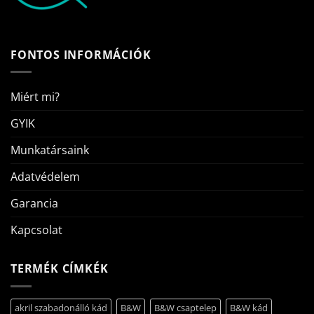
FONTOS INFORMÁCIÓK
Miért mi?
GYIK
Munkatársaink
Adatvédelem
Garancia
Kapcsolat
TERMÉK CÍMKÉK
akril szabadonálló kád
B&W
B&W csaptelep
B&W kád