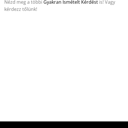
Nézd meg a többi
Gyakran Ismételt Kérdést
is! Vagy
kérdezz tőlünk!