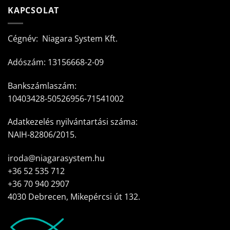
KAPCSOLAT
Cégnév: Niagara System Kft.
Adószám: 13156668-2-09
Bankszámlaszám:
10403428-50526956-71541002
Adatkezelés nyilvántartási száma:
NAIH-82806/2015.
iroda@niagarasystem.hu
+36 52 535 712
+36 70 940 2907
4030 Debrecen, Mikepércsi út 132.