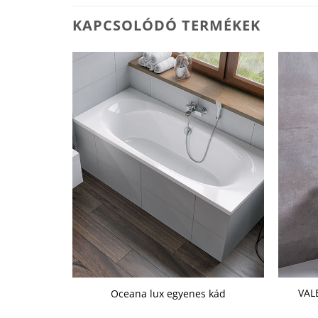
KAPCSOLÓDÓ TERMÉKEK
r/Fekete-
VAL
Oceana lux egyenes kád
ka