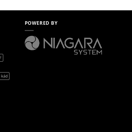
POWERED BY
F
l kád