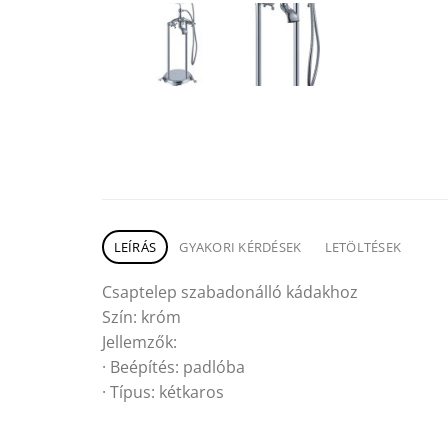
LEÍRÁS
GYAKORI KÉRDÉSEK
LETÖLTÉSEK
Csaptelep szabadonálló kádakhoz
Szín: króm
Jellemzők:
· Beépítés: padlóba
· Típus: kétkaros