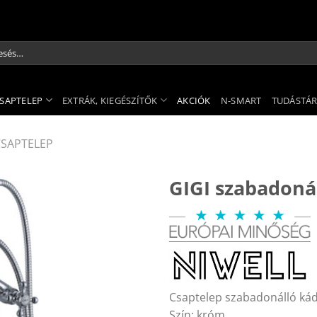
és
kezőre:
SAPTELEP
EXTRÁK, KIEGÉSZÍTŐK
AKCIÓK
N-SMART
TUDÁSTÁ
SAPTELEP
GIGI szabadoná
Csaptelep szabadonálló ká
Szín: króm