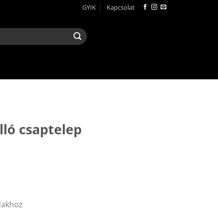
GYIK
Kapcsolat
R
lló csaptelep
dakhoz