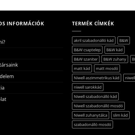
OS INFORMÁCIÓK
TERMÉK CÍMKÉK
akril szabadonálló kád
B&W
mi?
B&W csaptelep
B&W kád
B&W szaniter
B&W zuhany
B
ársaink
matt kád
matt mosdó
édelem
Niwell aszimmetrikus kád
niwel
ia
niwell sarokkád
Niwell szabadonálló kád
lat
Niwell szabadonálló mosdó
Niwell zuhanytálca
slim kád
szabadonálló mosdó