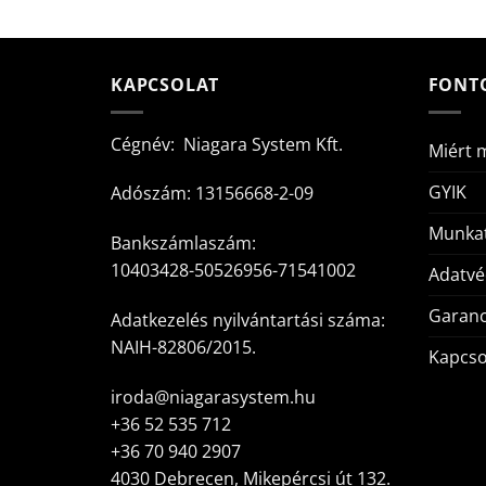
KAPCSOLAT
FONT
Cégnév: Niagara System Kft.
Miért 
GYIK
Adószám: 13156668-2-09
Munkat
Bankszámlaszám:
10403428-50526956-71541002
Adatv
Garanc
Adatkezelés nyilvántartási száma:
NAIH-82806/2015.
Kapcso
iroda@niagarasystem.hu
+36 52 535 712
+36 70 940 2907
4030 Debrecen, Mikepércsi út 132.