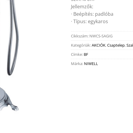
Jellemzők:
· Beépítés: padlóba
· Típus: egykaros
Cikkszám:
NWCS-SAGIG
Kategóriák:
AKCIÓK
,
Csaptelep
,
Sza
Címke:
BF
Márka:
NIWELL