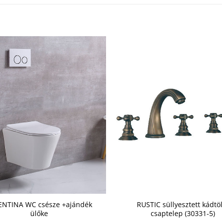
ENTINA WC csésze +ajándék
RUSTIC süllyesztett kádtö
ülőke
csaptelep (30331-5)