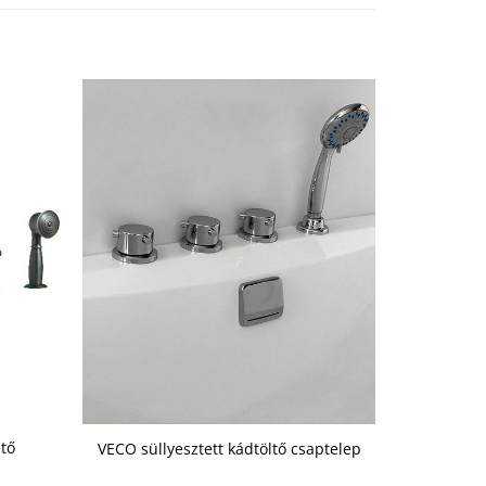
ltő
VECO süllyesztett kádtöltő csaptelep