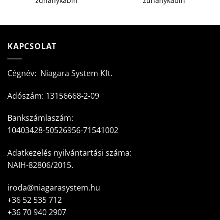
zuhanykabin
zuhanykabin
KAPCSOLAT
Cégnév: Niagara System Kft.
Adószám: 13156668-2-09
Bankszámlaszám:
10403428-50526956-71541002
Adatkezelés nyilvántartási száma:
NAIH-82806/2015.
iroda@niagarasystem.hu
+36 52 535 712
+36 70 940 2907