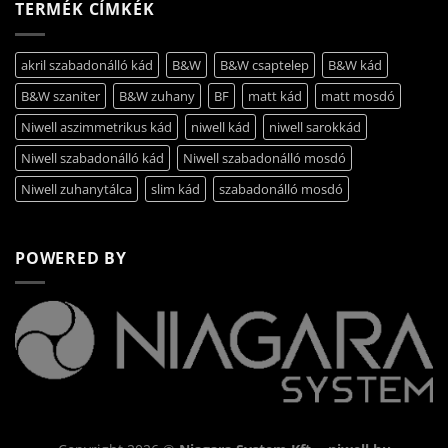
TERMÉK CÍMKÉK
akril szabadonálló kád
B&W
B&W csaptelep
B&W kád
B&W szaniter
B&W zuhany
BF
matt kád
matt mosdó
Niwell aszimmetrikus kád
niwell kád
niwell sarokkád
Niwell szabadonálló kád
Niwell szabadonálló mosdó
Niwell zuhanytálca
slim kád
szabadonálló mosdó
POWERED BY