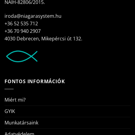
NAIH-82806/2015.
iroda@niagarasystem.hu
+36 52 535 712
+36 70 940 2907
4030 Debrecen, Mikepércsi út 132.
FONTOS INFORMÁCIÓK
Miért mi?
GYIK
Munkatársaink
Adatvédelem