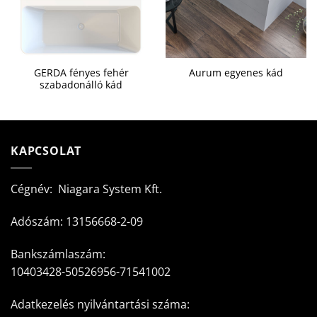
GERDA fényes fehér
Aurum egyenes kád
szabadonálló kád
KAPCSOLAT
Cégnév: Niagara System Kft.
Adószám: 13156668-2-09
Bankszámlaszám:
10403428-50526956-71541002
Adatkezelés nyilvántartási száma: