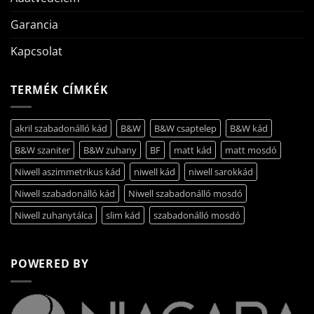
Garancia
Kapcsolat
TERMÉK CÍMKÉK
akril szabadonálló kád
B&W
B&W csaptelep
B&W kád
B&W szaniter
B&W zuhany
BF
matt kád
matt mosdó
Niwell aszimmetrikus kád
niwell kád
niwell sarokkád
Niwell szabadonálló kád
Niwell szabadonálló mosdó
Niwell zuhanytálca
slim kád
szabadonálló mosdó
POWERED BY