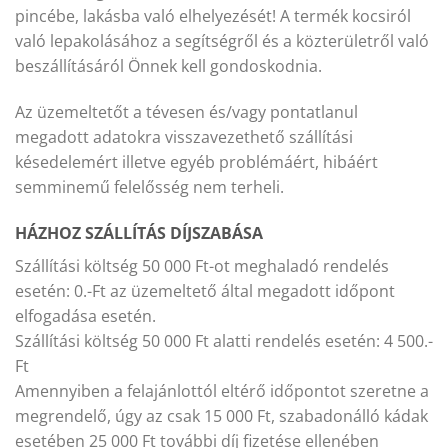
pincébe, lakásba való elhelyezését! A termék kocsiról
való lepakolásához a segítségről és a közterületről való
beszállításáról Önnek kell gondoskodnia.
Az üzemeltetőt a tévesen és/vagy pontatlanul
megadott adatokra visszavezethető szállítási
késedelemért illetve egyéb problémáért, hibáért
semminemű felelősség nem terheli.
HÁZHOZ SZÁLLÍTÁS DÍJSZABÁSA
Szállítási költség 50 000 Ft-ot meghaladó rendelés
esetén: 0.-Ft az üzemeltető által megadott időpont
elfogadása esetén.
Szállítási költség 50 000 Ft alatti rendelés esetén: 4 500.-
Ft
Amennyiben a felajánlottól eltérő időpontot szeretne a
megrendelő, úgy az csak 15 000 Ft, szabadonálló kádak
esetében 25 000 Ft további díj fizetése ellenében