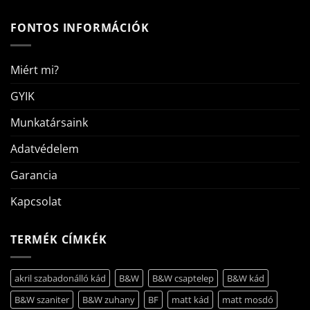
FONTOS INFORMÁCIÓK
Miért mi?
GYIK
Munkatársaink
Adatvédelem
Garancia
Kapcsolat
TERMÉK CÍMKÉK
akril szabadonálló kád
B&W
B&W csaptelep
B&W kád
B&W szaniter
B&W zuhany
BF
matt kád
matt mosdó