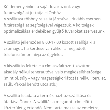
Küldeményeinket a saját fuvarozónk vagy
futárszolgálat juttatja el Önhöz.
A szállítást többnyire saját járművel, ritkább esetben
futárszolgálat segítségével végezzük. A költségek
optimalizálása érdekében gyűjtő fuvarokat szervezünk.
A szállító jellemzően 8:00-17:00 között szállítja ki a
csomagot, ha kérdése van akkor a megadott
telefonszámon hívja az ügyfelet.
A kiszállítás feltétele a cím aszfaltozott közúton,
akadály nélkül teherautóval való megközelíthetősége
(mint pl. súly – vagy magasságkorlátozás nélküli terület,
szűk, -fákkal benőtt utca stb.).
A szállító feladata a termék házhoz-szállítása és
átadása Önnek. A szállítás a megadott cím előtti
közterületig értendő. Nem tartalmazza az emeletre,