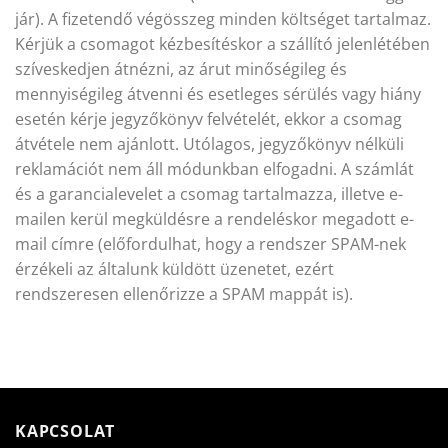
jár). A fizetendő végösszeg minden költséget tartalmaz.
Kérjük a csomagot kézbesítéskor a szállító jelenlétében
szíveskedjen átnézni, az árut minőségileg és
mennyiségileg átvenni és esetleges sérülés vagy hiány
esetén kérje jegyzőkönyv felvételét, ekkor a csomag
átvétele nem ajánlott. Utólagos, jegyzőkönyv nélküli
reklamációt nem áll módunkban elfogadni. A számlát
és a garancialevelet a csomag tartalmazza, illetve e-
mailen kerül megküldésre a rendeléskor megadott e-
mail címre (előfordulhat, hogy a rendszer SPAM-nek
érzékeli az általunk küldött üzenetet, ezért
rendszeresen ellenőrizze a SPAM mappát is).
KAPCSOLAT