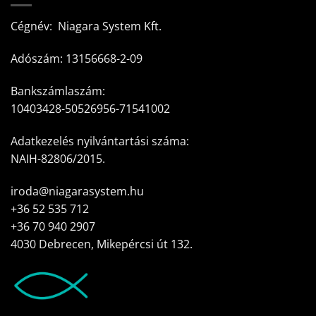
Cégnév: Niagara System Kft.
Adószám: 13156668-2-09
Bankszámlaszám:
10403428-50526956-71541002
Adatkezelés nyilvántartási száma:
NAIH-82806/2015.
iroda@niagarasystem.hu
+36 52 535 712
+36 70 940 2907
4030 Debrecen, Mikepércsi út 132.