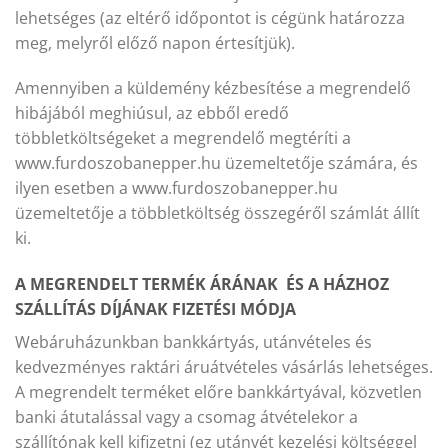
lehetséges (az eltérő időpontot is cégünk határozza
meg, melyről előző napon értesítjük).
Amennyiben a küldemény kézbesítése a megrendelő
hibájából meghiúsul, az ebből eredő
többletköltségeket a megrendelő megtéríti a
www.furdoszobanepper.hu üzemeltetője számára, és
ilyen esetben a www.furdoszobanepper.hu
üzemeltetője a többletköltség összegéről számlát állít
ki.
A MEGRENDELT TERMÉK ÁRÁNAK ÉS A HÁZHOZ
SZÁLLÍTÁS DÍJÁNAK FIZETÉSI MÓDJA
Webáruházunkban bankkártyás, utánvételes és
kedvezményes raktári áruátvételes vásárlás lehetséges.
A megrendelt terméket előre bankkártyával, közvetlen
banki átutalással vagy a csomag átvételekor a
szállítónak kell kifizetni (ez utánvét kezelési költséggel