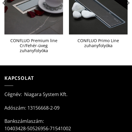
CONFLUO Premium line
CONFLUO Primo Line
Cr/Fehér-üveg
zuhanyfolyóka
zuhanyfolyóka
KAPCSOLAT
Cégnév: Niagara System Kft.
Adószám: 13156668-2-09
Bankszámlaszám:
10403428-50526956-71541002