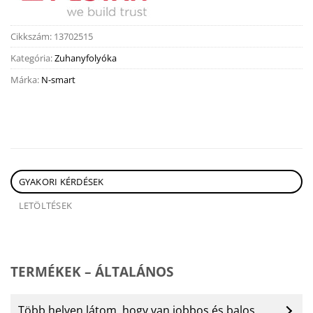
Cikkszám:
13702515
Kategória:
Zuhanyfolyóka
Márka:
N-smart
GYAKORI KÉRDÉSEK
LETÖLTÉSEK
TERMÉKEK – ÁLTALÁNOS
Több helyen látom, hogy van jobbos és balos