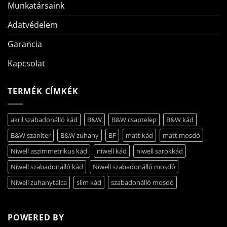
Munkatársaink
Adatvédelem
Garancia
Kapcsolat
TERMÉK CÍMKÉK
akril szabadonálló kád
B&W
B&W csaptelep
B&W kád
B&W szaniter
B&W zuhany
BF
matt kád
matt mosdó
Niwell aszimmetrikus kád
niwell kád
niwell sarokkád
Niwell szabadonálló kád
Niwell szabadonálló mosdó
Niwell zuhanytálca
slim kád
szabadonálló mosdó
POWERED BY