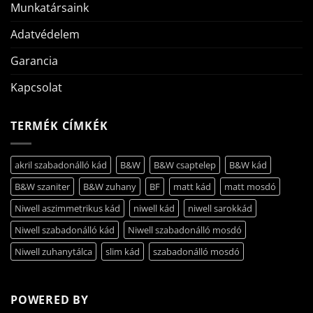
Munkatársaink
Adatvédelem
Garancia
Kapcsolat
TERMÉK CÍMKÉK
akril szabadonálló kád
B&W
B&W csaptelep
B&W kád
B&W szaniter
B&W zuhany
BF
matt kád
matt mosdó
Niwell aszimmetrikus kád
niwell kád
niwell sarokkád
Niwell szabadonálló kád
Niwell szabadonálló mosdó
Niwell zuhanytálca
slim kád
szabadonálló mosdó
POWERED BY