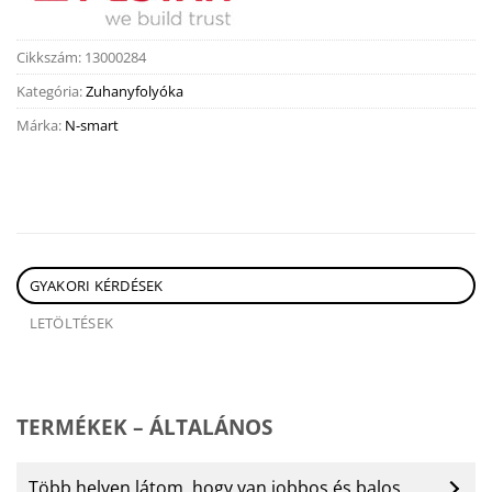
Cikkszám:
13000284
Kategória:
Zuhanyfolyóka
Márka:
N-smart
GYAKORI KÉRDÉSEK
LETÖLTÉSEK
TERMÉKEK – ÁLTALÁNOS
Több helyen látom, hogy van jobbos és balos