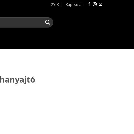
GYIK
Kapcsolat
R
hanyajtó