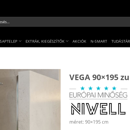
és
kezőre:
SAPTELEP
EXTRÁK, KIEGÉSZÍTŐK
AKCIÓK
N-SMART
TUDÁSTÁ
VEGA 90×195 zu
méret: 90×195 cm