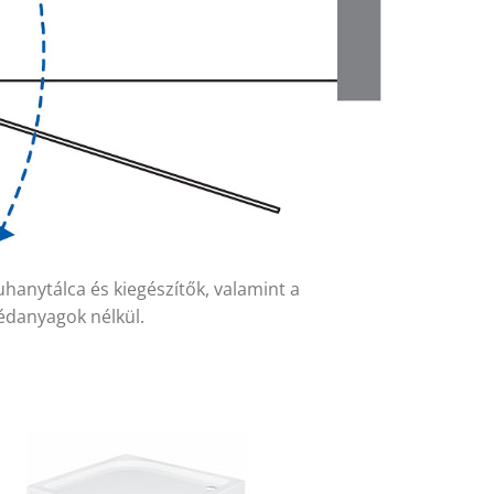
uhanytálca és kiegészítők, valamint a
édanyagok nélkül.