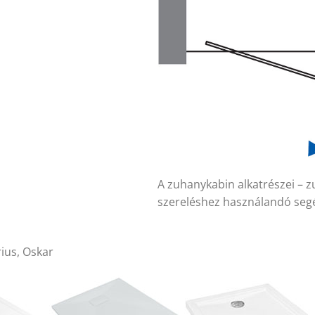
A zuhanykabin alkatrészei – z
szereléshez használandó seg
rius, Oskar