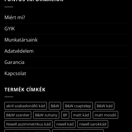
Miért mi?
GYIK
Munkatársaink
Adatvédelem
Garancia
Kapcsolat
TERMÉK CÍMKÉK
akril szabadonálló kád
B&W
B&W csaptelep
B&W kád
B&W szaniter
B&W zuhany
BF
matt kád
matt mosdó
Niwell aszimmetrikus kád
niwell kád
niwell sarokkád