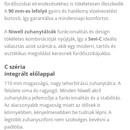
fürdőszobai elrendezésekhez is tökéletesen illeszkedik.
A
90 mm-es lefolyó
gyors és hatékony vízelvezetést
biztosít, így garantálva a mindennapi komfortot.
A
Niwell zuhanytálcák
funkcionalitás és design
tökéletes kombinációját nyújtják, így a
Sevi-C
ideális
választás azok számára, akik egy modern, tartós és
esztétikus megoldást keresnek fürdőszobájukba.
C széria
integrált előlappal
110 mm magasságú, nagy teherbírású zuhanytálca. A
felülete sima és ragyogó. Minden Niwell akril
zuhanytálca jellemzője a funkcionalitás és a stabilitás.
Az alacsonyabb magasság miatt az idősek is
könnyebben, kényelmesebben be tudnak lépni. A
legtöbb zuhanyszifont nem szükséges bevésni a
padlóba.