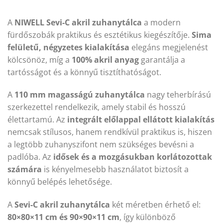
A
NIWELL Sevi-C akril zuhanytálca
a modern
fürdőszobák praktikus és esztétikus kiegészítője.
Sima
felületű, négyzetes kialakítása
elegáns megjelenést
kölcsönöz, míg a
100% akril anyag
garantálja a
tartósságot és a könnyű tisztíthatóságot.
A
110 mm magasságú zuhanytálca
nagy teherbírású
szerkezettel rendelkezik, amely stabil és hosszú
élettartamú. Az
integrált előlappal ellátott kialakítás
nemcsak stílusos, hanem rendkívül praktikus is, hiszen
a legtöbb zuhanyszifont nem szükséges bevésni a
padlóba. Az
idősek és a mozgásukban korlátozottak
számára
is kényelmesebb használatot biztosít a
könnyű belépés lehetősége.
A
Sevi-C akril zuhanytálca
két méretben érhető el:
80×80×11 cm és 90×90×11 cm
, így különböző