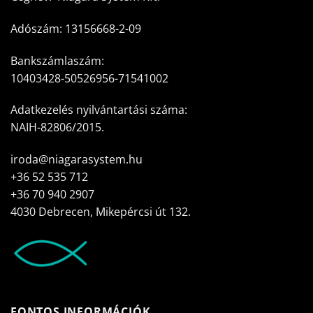
Adószám: 13156668-2-09
Bankszámlaszám:
10403428-50526956-71541002
Adatkezelés nyilvántartási száma:
NAIH-82806/2015.
iroda@niagarasystem.hu
+36 52 535 712
+36 70 940 2907
4030 Debrecen, Mikepércsi út 132.
FONTOS INFORMÁCIÓK