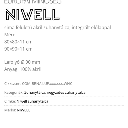
sima felületú akril zuhanytálca, integrált előlappal
Méret:
80×80×11 cm
90×90×11 cm
Lefolyó Ø 90 mm
Anyag: 100% akril
Cikkszám:
COM-BRNA.LUP.xxx.xxx.WHC
Kategóriák:
Zuhanytálca
,
négyzetes zuhanytálca
Címke:
Niwell zuhanytálca
Márka:
NIWELL