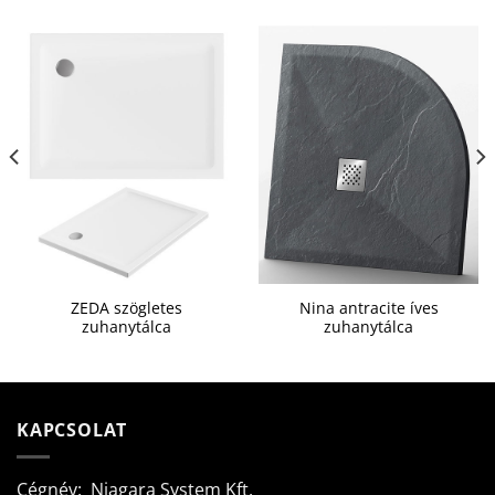
ZEDA szögletes
Nina antracite íves
zuhanytálca
zuhanytálca
KAPCSOLAT
Cégnév: Niagara System Kft.