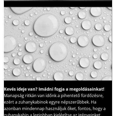
Kevés ideje van?
Imádni fogja a megoldásainkat!
Manapság ritkán van időnk a pihentető fürdőzésre,
ezért a zuhanykabinok egyre népszerűbbek. Ha
azonban mindennap használjuk őket, fontos, hogy a
zuhanykabin a legjobban kielégítse az igényeinket.