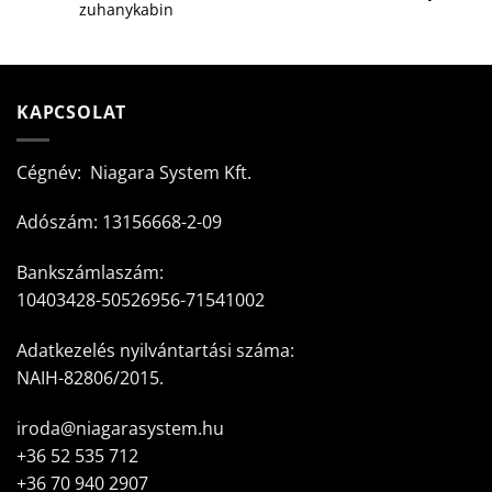
zuhanykabin
KAPCSOLAT
Cégnév: Niagara System Kft.
Adószám: 13156668-2-09
Bankszámlaszám:
10403428-50526956-71541002
Adatkezelés nyilvántartási száma:
NAIH-82806/2015.
iroda@niagarasystem.hu
+36 52 535 712
+36 70 940 2907