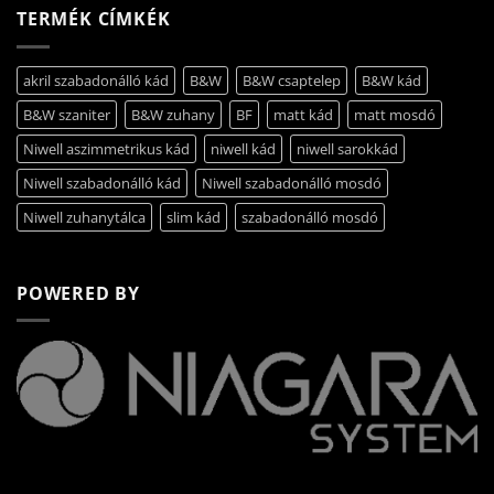
TERMÉK CÍMKÉK
akril szabadonálló kád
B&W
B&W csaptelep
B&W kád
B&W szaniter
B&W zuhany
BF
matt kád
matt mosdó
Niwell aszimmetrikus kád
niwell kád
niwell sarokkád
Niwell szabadonálló kád
Niwell szabadonálló mosdó
Niwell zuhanytálca
slim kád
szabadonálló mosdó
POWERED BY