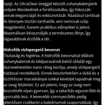
nyújt. Az UltraClear üveggel készült zuhanykabinjaink
szépen illeszkednek a fürdőszobába, így fokozzák
annak eleganciáját és exkluzivitását. Ráadásul tartósak
és könnyen tisztán tarthatók, ami nemcsak szép
megjelenést, hanem praktikus előnyöket is jelent.
Maximálisan kihasználják a természetes fényt, így
tágasabbnak érződik a tér.
Hidrofób vízlepergető bevonat
Tisztaság és higiénia. A hidrofób bevonattal ellátott
zuhanykabinok és kádparavánok belső oldalát egy
észrevehetetlen nano réteg borítja, amely vízlepergető
hatással rendelkezik. Ennek köszönhetően a vízkő és a
tisztítószer maradványai sokkal kevésbé tapadnak meg
az üveg felületén. Ez azt jelenti, hogy az üveg nem
koszolódik olyan gyorsan, így a takarítás egyszerűbb és
gyorsabb lesz. A kevesebb szennyeződés pedig
jelentősen csökkenti a baktériumok szaporodását, így