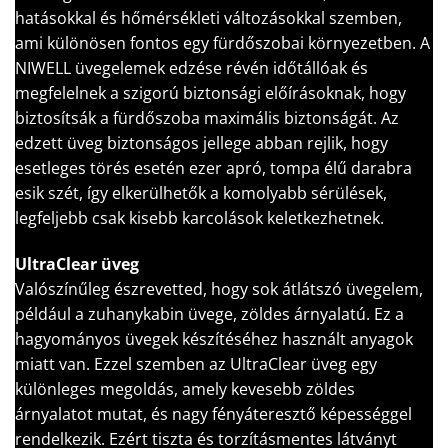
hatásokkal és hőmérsékleti változásokkal szemben,
ami különösen fontos egy fürdőszobai környezetben. A
NIWELL üvegelemek edzése révén időtállóak és
megfelelnek a szigorú biztonsági előírásoknak, hogy
biztosítsák a fürdőszoba maximális biztonságát. Az
edzett üveg biztonságos jellege abban rejlik, hogy
esetleges törés esetén ezer apró, tompa élű darabra
esik szét, így elkerülhetők a komolyabb sérülések,
legfeljebb csak kisebb karcolások keletkezhetnek.
UltraClear üveg
Valószínűleg észrevetted, hogy sok átlátszó üvegelem,
például a zuhanykabin üvege, zöldes árnyalatú. Ez a
hagyományos üvegek készítéséhez használt anyagok
miatt van. Ezzel szemben az UltraClear üveg egy
különleges megoldás, amely kevesebb zöldes
árnyalatot mutat, és nagy fényáteresztő képességgel
rendelkezik. Ezért tiszta és torzításmentes látványt