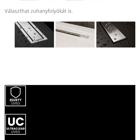
Választhat zuhanyfolyókát is.