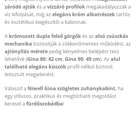
záródó ajtók
és a
vízzáró profilok
megakadályozzák a
víz kifolyását, míg az
elegáns króm alkatrészek
tartós
és esztétikus kiegészítői a kabinnak.
A
krómozott dupla felső görgők
és az
alsó csúszkás
mechanika
biztosítják a zökkenőmentes működést, az
ajtónyílás mérete
pedig kényelmes belépést tesz
lehetővé (
Gina 80: 42 cm
,
Gina 90: 49 cm
). Az
alul
található elegáns küszöb
profil nélkül biztosít
letisztult megjelenést.
Válaszd a
Niwell Gina szögletes zuhanykabint
, ha
egy stílusos, praktikus és megbízható megoldást
keresel a
fürdőszobádba
!