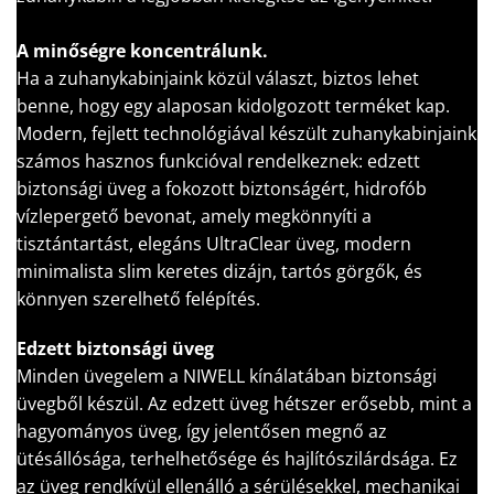
A minőségre koncentrálunk.
Ha a zuhanykabinjaink közül választ, biztos lehet
benne, hogy egy alaposan kidolgozott terméket kap.
Modern, fejlett technológiával készült zuhanykabinjaink
számos hasznos funkcióval rendelkeznek: edzett
biztonsági üveg a fokozott biztonságért, hidrofób
vízlepergető bevonat, amely megkönnyíti a
tisztántartást, elegáns UltraClear üveg, modern
minimalista slim keretes dizájn, tartós görgők, és
könnyen szerelhető felépítés.
Edzett biztonsági üveg
Minden üvegelem a NIWELL kínálatában biztonsági
üvegből készül. Az edzett üveg hétszer erősebb, mint a
hagyományos üveg, így jelentősen megnő az
ütésállósága, terhelhetősége és hajlítószilárdsága. Ez
az üveg rendkívül ellenálló a sérülésekkel, mechanikai