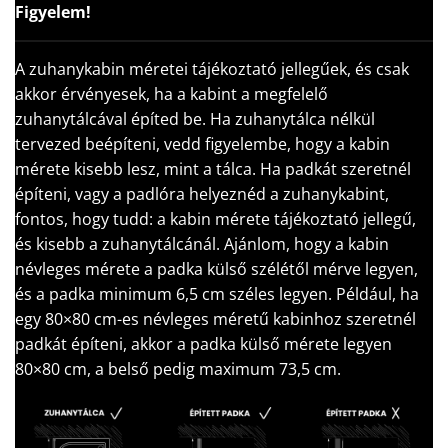
Figyelem!
A zuhanykabin méretei tájékoztató jellegűek, és csak
akkor érvényesek, ha a kabint a megfelelő
zuhanytálcával építed be. Ha zuhanytálca nélkül
tervezed beépíteni, vedd figyelembe, hogy a kabin
mérete kisebb lesz, mint a tálca. Ha padkát szeretnél
építeni, vagy a padlóra helyeznéd a zuhanykabint,
fontos, hogy tudd: a kabin mérete tájékoztató jellegű,
és kisebb a zuhanytálcánál. Ajánlom, hogy a kabin
névleges mérete a padka külső szélétől mérve legyen,
és a padka minimum 6,5 cm széles legyen. Például, ha
egy 80×80 cm-es névleges méretű kabinhoz szeretnél
padkát építeni, akkor a padka külső mérete legyen
80×80 cm, a belső pedig maximum 73,5 cm.