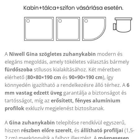
A
Niwell Gina szögletes zuhanykabin
modern és
elegáns megoldás, amely tökéletes választás bármely
fürdőszoba
stílusos kialakításához. Két méretben
elérhető (
80×80×190 cm
és
90×90×190 cm
), így
könnyedén igazítható a rendelkezésre álló térhez. A
6
mm vastag edzett üveg
garantálja a biztonságot és
tartósságot, míg az
erősített, fényes alumínium
profilok
exkluzív megjelenést biztosítanak.
A
Gina zuhanykabin
telepítése rendkívül egyszerű,
hiszen
részben előre szerelt
, és
állítható profiljai
(1,5-
2 cm) megkönnyítik a falhoz illesztést. A
mágnesesen