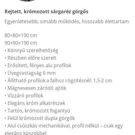
Rejtett, krómozott sárgaréz görgős
Egyenletesebb, simább működés, hosszabb élettartam
80×80×190 cm
90×90×190 cm
• Könnyű szerelhetőség
• Részben előre szerelt
• Erősített, fényes alu profilok
• Üvegvastagság 6 mm
• Állítható profilok a falhoz rögzítésnél: 1,5-2 cm
• Mágnesesen záródó ajtók
• Vízzáró profilok
• Elegáns króm alkatrészek
• Tartós, krómozott fogantyú
• Felül krómozott dupla görgők
• Alul csúszkás mechanikával, profil nélkül – csak egy
elegáns küszöbbel