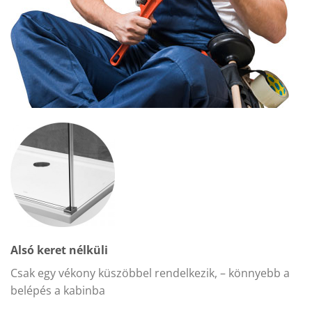
Alsó keret nélküli
Csak egy vékony küszöbbel rendelkezik, – könnyebb a
belépés a kabinba