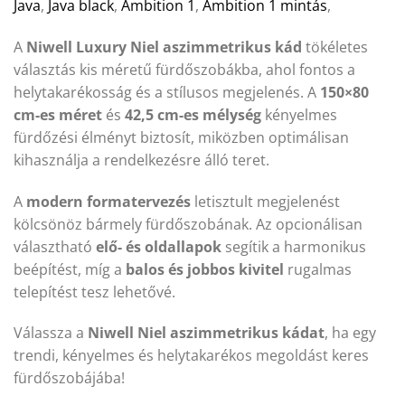
Java
,
Java black
,
Ambition 1
,
Ambition 1 mintás
,
A
Niwell Luxury Niel aszimmetrikus kád
tökéletes
választás kis méretű fürdőszobákba, ahol fontos a
helytakarékosság és a stílusos megjelenés. A
150×80
cm-es méret
és
42,5 cm-es mélység
kényelmes
fürdőzési élményt biztosít, miközben optimálisan
kihasználja a rendelkezésre álló teret.
A
modern formatervezés
letisztult megjelenést
kölcsönöz bármely fürdőszobának. Az opcionálisan
választható
elő- és oldallapok
segítik a harmonikus
beépítést, míg a
balos és jobbos kivitel
rugalmas
telepítést tesz lehetővé.
Válassza a
Niwell Niel aszimmetrikus kádat
, ha egy
trendi, kényelmes és helytakarékos megoldást keres
fürdőszobájába!