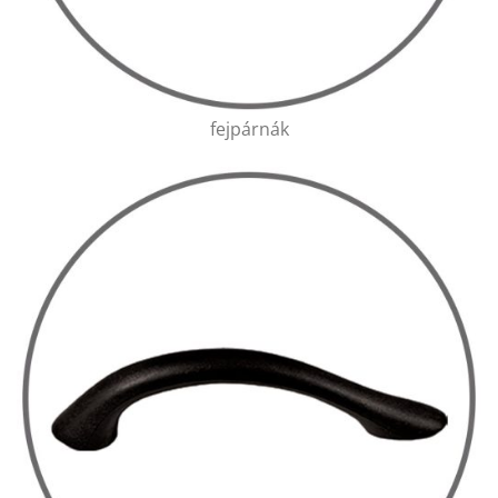
fejpárnák