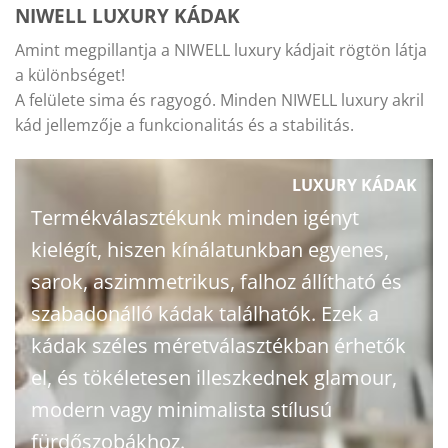
NIWELL LUXURY KÁDAK
Amint megpillantja a NIWELL luxury kádjait rögtön látja
a különbséget!
A felülete sima és ragyogó. Minden NIWELL luxury akril
kád jellemzője a funkcionalitás és a stabilitás.
LUXURY KÁDAK
Termékválasztékunk minden igényt
kielégít, hiszen kínálatunkban egyenes,
sarok, aszimmetrikus, falhoz állítható és
szabadonálló kádak találhatók. Ezek a
kádak széles méretválasztékban érhetők
el, és tökéletesen illeszkednek glamour,
modern vagy minimalista stílusú
fürdőszobákhoz.