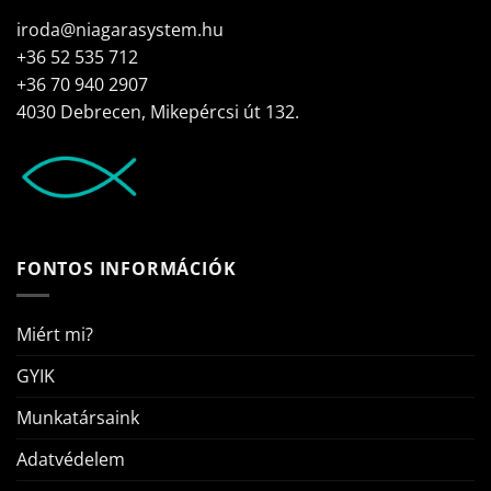
iroda@niagarasystem.hu
+36 52 535 712
+36 70 940 2907
4030 Debrecen, Mikepércsi út 132.
FONTOS INFORMÁCIÓK
Miért mi?
GYIK
Munkatársaink
Adatvédelem