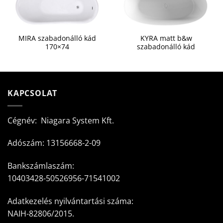
MIRA szabadonálló kád
KYRA matt b&w
170×74
szabadonálló kád
KAPCSOLAT
Cégnév: Niagara System Kft.
Adószám: 13156668-2-09
Bankszámlaszám:
10403428-50526956-71541002
Adatkezelés nyilvántartási száma:
NAIH-82806/2015.