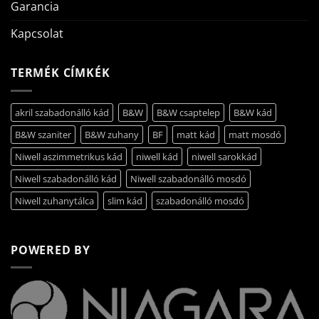
Garancia
Kapcsolat
TERMÉK CÍMKÉK
akril szabadonálló kád
B&W
B&W csaptelep
B&W kád
B&W szaniter
B&W zuhany
BF
matt kád
matt mosdó
Niwell aszimmetrikus kád
niwell kád
niwell sarokkád
Niwell szabadonálló kád
Niwell szabadonálló mosdó
Niwell zuhanytálca
slim kád
szabadonálló mosdó
POWERED BY