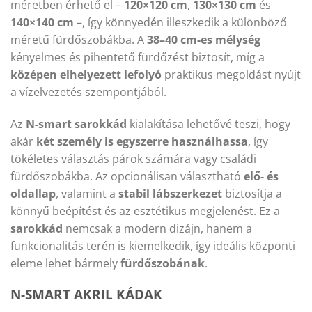
méretben érhető el –
120×120 cm
,
130×130 cm
és
140×140 cm
–, így könnyedén illeszkedik a különböző
méretű fürdőszobákba. A
38–40 cm-es mélység
kényelmes és pihentető fürdőzést biztosít, míg a
középen elhelyezett lefolyó
praktikus megoldást nyújt
a vízelvezetés szempontjából.
Az
N-smart sarokkád
kialakítása lehetővé teszi, hogy
akár
két személy is egyszerre használhassa
, így
tökéletes választás párok számára vagy családi
fürdőszobákba. Az opcionálisan választható
elő- és
oldallap
, valamint a
stabil lábszerkezet
biztosítja a
könnyű beépítést és az esztétikus megjelenést. Ez a
sarokkád
nemcsak a modern dizájn, hanem a
funkcionalitás terén is kiemelkedik, így ideális központi
eleme lehet bármely
fürdőszobának
.
N-SMART AKRIL KÁDAK