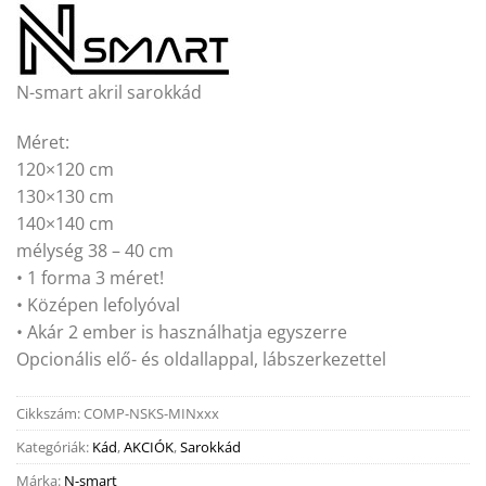
N-smart akril sarokkád
Méret:
120×120 cm
130×130 cm
140×140 cm
mélység 38 – 40 cm
• 1 forma 3 méret!
• Középen lefolyóval
• Akár 2 ember is használhatja egyszerre
Opcionális elő- és oldallappal, lábszerkezettel
Cikkszám:
COMP-NSKS-MINxxx
Kategóriák:
Kád
,
AKCIÓK
,
Sarokkád
Márka:
N-smart