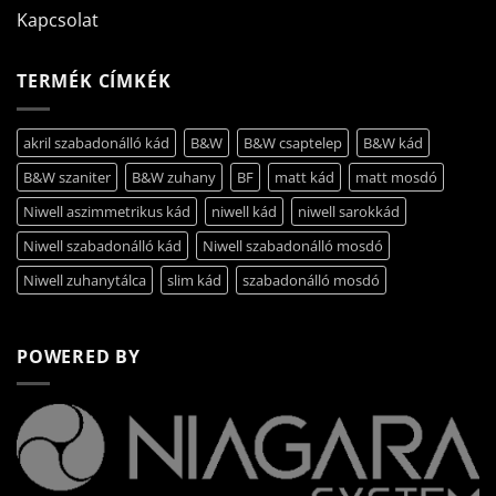
Kapcsolat
TERMÉK CÍMKÉK
akril szabadonálló kád
B&W
B&W csaptelep
B&W kád
B&W szaniter
B&W zuhany
BF
matt kád
matt mosdó
Niwell aszimmetrikus kád
niwell kád
niwell sarokkád
Niwell szabadonálló kád
Niwell szabadonálló mosdó
Niwell zuhanytálca
slim kád
szabadonálló mosdó
POWERED BY