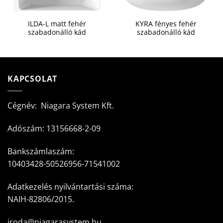
ILDA-L matt fehér
KYRA fényes fehér
szabadonálló kád
szabadonálló kád
KAPCSOLAT
Cégnév: Niagara System Kft.
Adószám: 13156668-2-09
Bankszámlaszám:
10403428-50526956-71541002
Adatkezelés nyilvántartási száma:
NAIH-82806/2015.
iroda@niagarasystem.hu