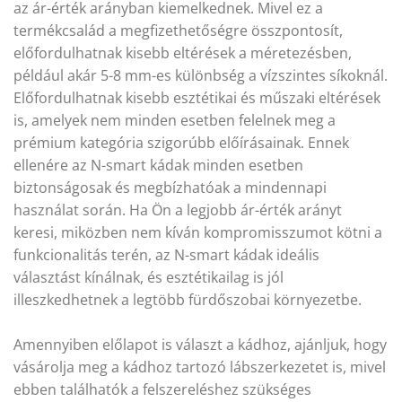
az ár-érték arányban kiemelkednek. Mivel ez a
termékcsalád a megfizethetőségre összpontosít,
előfordulhatnak kisebb eltérések a méretezésben,
például akár 5-8 mm-es különbség a vízszintes síkoknál.
Előfordulhatnak kisebb esztétikai és műszaki eltérések
is, amelyek nem minden esetben felelnek meg a
prémium kategória szigorúbb előírásainak. Ennek
ellenére az N-smart kádak minden esetben
biztonságosak és megbízhatóak a mindennapi
használat során. Ha Ön a legjobb ár-érték arányt
keresi, miközben nem kíván kompromisszumot kötni a
funkcionalitás terén, az N-smart kádak ideális
választást kínálnak, és esztétikailag is jól
illeszkedhetnek a legtöbb fürdőszobai környezetbe.
Amennyiben előlapot is választ a kádhoz, ajánljuk, hogy
vásárolja meg a kádhoz tartozó lábszerkezetet is, mivel
ebben találhatók a felszereléshez szükséges