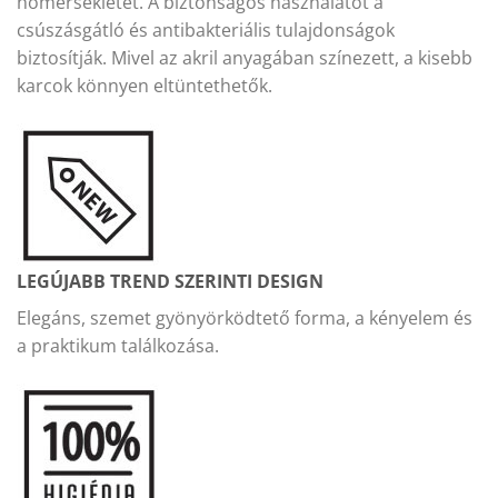
hőmérsékletét. A biztonságos használatot a
csúszásgátló és antibakteriális tulajdonságok
biztosítják. Mivel az akril anyagában színezett, a kisebb
karcok könnyen eltüntethetők.
LEGÚJABB TREND SZERINTI DESIGN
Elegáns, szemet gyönyörködtető forma, a kényelem és
a praktikum találkozása.