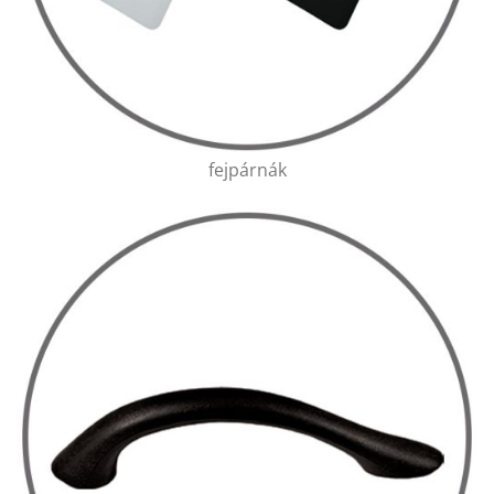
fejpárnák