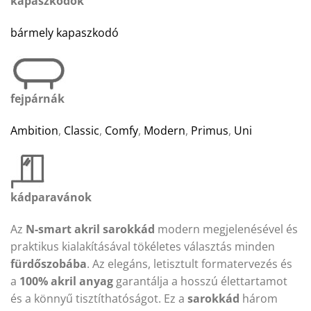
kapaszkodók
bármely kapaszkodó
fejpárnák
Ambition
,
Classic
,
Comfy
,
Modern
,
Primus
,
Uni
kádparavánok
Az
N-smart akril sarokkád
modern megjelenésével és
praktikus kialakításával tökéletes választás minden
fürdőszobába
. Az elegáns, letisztult formatervezés és
a
100% akril anyag
garantálja a hosszú élettartamot
és a könnyű tisztíthatóságot. Ez a
sarokkád
három